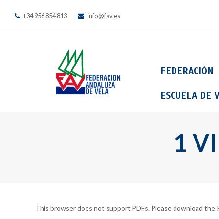
+34 956 854 813
info@fav.es
FEDERACIÓN
ESCUELA DE V
1 VI
This browser does not support PDFs. Please download the P