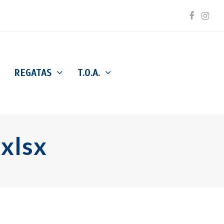
Facebo
Inst
REGATAS
T.O.A.
.xlsx