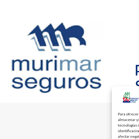
Para ofrecer
almacenar y/
tecnologías 
identificaci
afectar nega