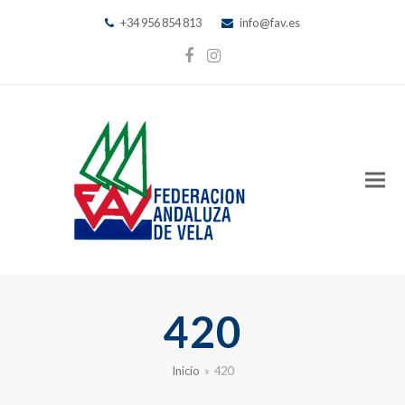
+34 956 854 813
info@fav.es
Facebook
Instagram
420
Inicio
»
420