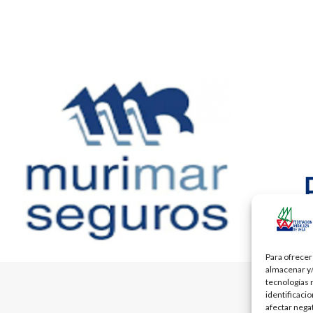
Para ofrecer
almacenar y/
tecnologías 
identificaci
afectar nega