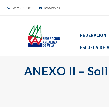
+34 956 854 813
info@fav.es
FEDERACIÓN
ESCUELA DE V
ANEXO II – Sol