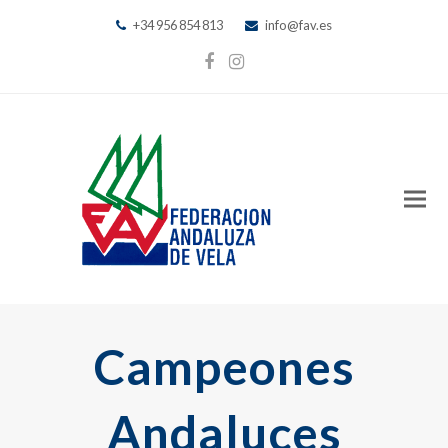
+34 956 854 813
info@fav.es
Facebook
Instagram
Campeones
Andaluces