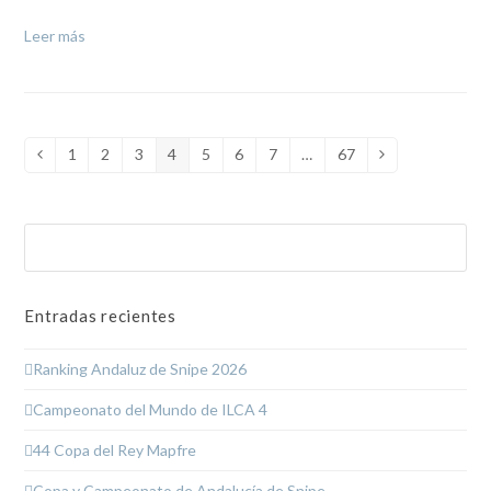
Leer más
1
2
3
4
5
6
7
…
67
Anterior
Page
Page
Page
Page
Page
Page
Page
Page
Siguiente
Buscar
Enviar
Entradas recientes
Ranking Andaluz de Snipe 2026
Campeonato del Mundo de ILCA 4
44 Copa del Rey Mapfre
Copa y Campeonato de Andalucía de Snipe