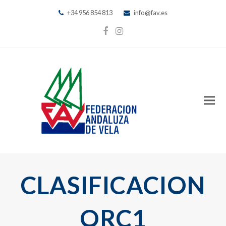
+34 956 854 813
info@fav.es
Facebook
Instagram
CLASIFICACION
ORC1