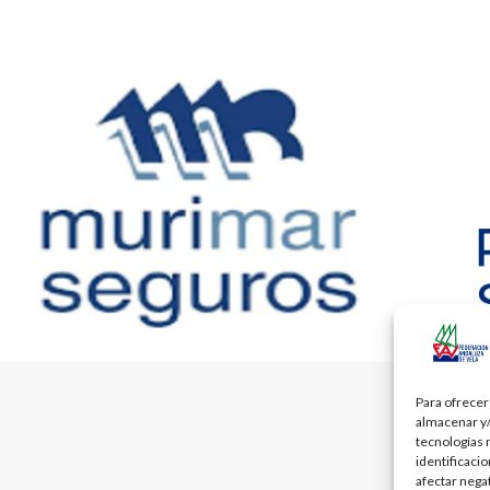
Para ofrecer
almacenar y/
tecnologías 
identificaci
afectar nega