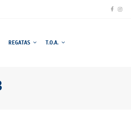
Facebo
Inst
REGATAS
T.O.A.
B