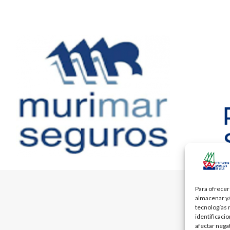
Para ofrecer
almacenar y/
tecnologías 
identificaci
afectar nega