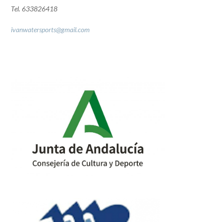
Tel. 633826418
ivanwatersports@gmail.com