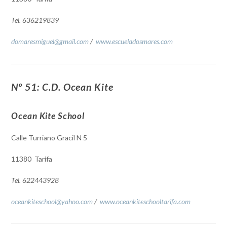
Tel. 636219839
domaresmiguel@gmail.com
/
www.escueladosmares.com
Nº 51: C.D. Ocean Kite
Ocean Kite School
Calle Turriano Gracil N 5
11380 Tarifa
Tel. 622443928
oceankiteschool@yahoo.com
/
www.oceankiteschooltarifa.com