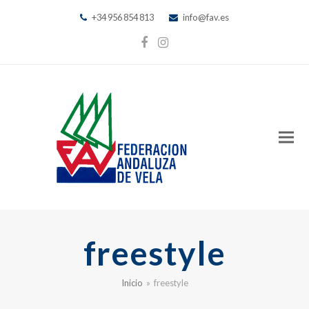
+34 956 854 813
info@fav.es
Facebook
Instagram
freestyle
Inicio
»
freestyle