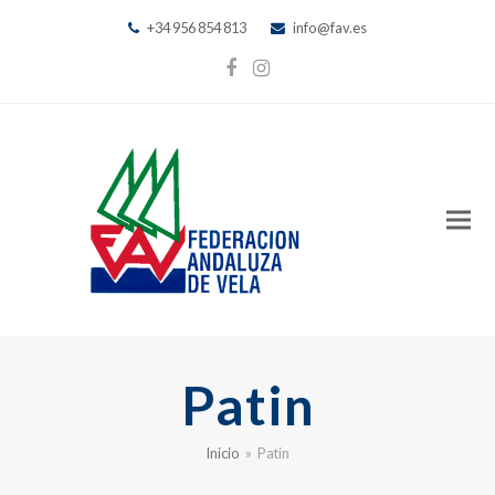
+34 956 854 813
info@fav.es
Facebook
Instagram
Patin
Inicio
»
Patin