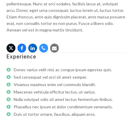
pellentesque. Nunc at orci sodales, facilisis lacus at, volutpat
arcu. Donec eget urna consequat, luctus lorem ut, luctus tortor.
Etiam rhoncus, ante quis dignissim placerat, ante massa posuere
erat, non convallis tortor ex non purus. Fusce a libero odio.
Aenean vel est in magna mattis tincidunt.
X
Facebook
Linkedin
Número
Correo
telefónico
electrónico
Experience
Donec varius velit nisi, ac congue ipsum egestas quis.
Sed consequat vel orci sit amet semper.
Vivamus maximus enim vel commodo blandit.
Maecenas vehicula efficitur lectus, ut varius.
Nulla volutpat odio sit amet lectus fermentum finibus.
Phasellus nec ipsum at dolor condimentum venenatis.
Duis ut tortor ornare, faucibus, aliquam eros.