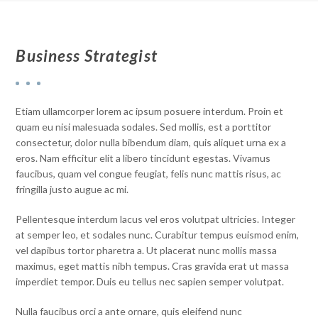
Business Strategist
Etiam ullamcorper lorem ac ipsum posuere interdum. Proin et
quam eu nisi malesuada sodales. Sed mollis, est a porttitor
consectetur, dolor nulla bibendum diam, quis aliquet urna ex a
eros. Nam efficitur elit a libero tincidunt egestas. Vivamus
faucibus, quam vel congue feugiat, felis nunc mattis risus, ac
fringilla justo augue ac mi.
Pellentesque interdum lacus vel eros volutpat ultricies. Integer
at semper leo, et sodales nunc. Curabitur tempus euismod enim,
vel dapibus tortor pharetra a. Ut placerat nunc mollis massa
maximus, eget mattis nibh tempus. Cras gravida erat ut massa
imperdiet tempor. Duis eu tellus nec sapien semper volutpat.
Nulla faucibus orci a ante ornare, quis eleifend nunc