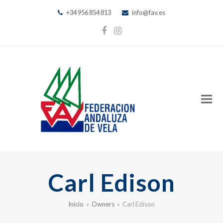
+34 956 854 813
info@fav.es
Facebook
Instagram
Carl Edison
Inicio
»
Owners
»
Carl Edison