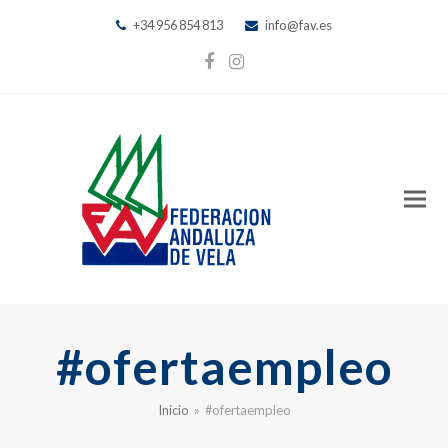
+34 956 854 813
info@fav.es
Facebook
Instagram
#ofertaempleo
Inicio
»
#ofertaempleo