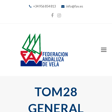
+34 956 854 813
info@fav.es
Facebook
Instagram
TOM28
GENERAL