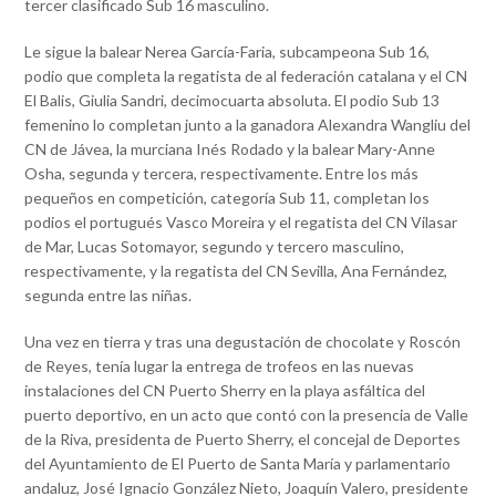
tercer clasificado Sub 16 masculino.
Le sigue la balear Nerea García-Faria, subcampeona Sub 16,
podio que completa la regatista de al federación catalana y el CN
El Balis, Giulia Sandri, decimocuarta absoluta. El podio Sub 13
femenino lo completan junto a la ganadora Alexandra Wangliu del
CN de Jávea, la murciana Inés Rodado y la balear Mary-Anne
Osha, segunda y tercera, respectivamente. Entre los más
pequeños en competición, categoría Sub 11, completan los
podios el portugués Vasco Moreira y el regatista del CN Vilasar
de Mar, Lucas Sotomayor, segundo y tercero masculino,
respectivamente, y la regatista del CN Sevilla, Ana Fernández,
segunda entre las niñas.
Una vez en tierra y tras una degustación de chocolate y Roscón
de Reyes, tenía lugar la entrega de trofeos en las nuevas
instalaciones del CN Puerto Sherry en la playa asfáltica del
puerto deportivo, en un acto que contó con la presencia de Valle
de la Riva, presidenta de Puerto Sherry, el concejal de Deportes
del Ayuntamiento de El Puerto de Santa María y parlamentario
andaluz, José Ignacio González Nieto, Joaquín Valero, presidente