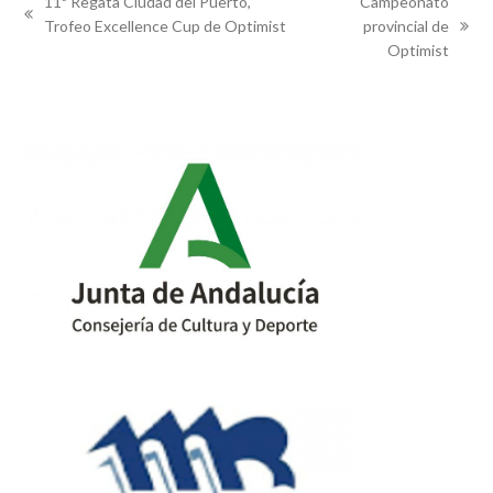
11ª Regata Ciudad del Puerto,
Campeonato
previous
Trofeo Excellence Cup de Optimist
provincial de
next
post:
Optimist
post: