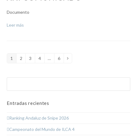
Documento
Leer más
1
2
3
4
…
6
Page
Page
Page
Page
Page
Siguiente
Buscar
Enviar
Entradas recientes
Ranking Andaluz de Snipe 2026
Campeonato del Mundo de ILCA 4