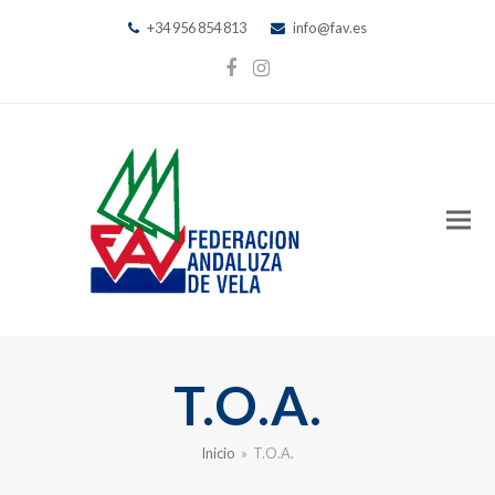
+34 956 854 813
info@fav.es
Facebook
Instagram
T.O.A.
Inicio
»
T.O.A.