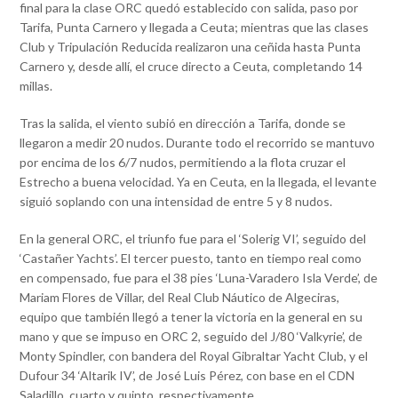
final para la clase ORC quedó establecido con salida, paso por
Tarifa, Punta Carnero y llegada a Ceuta; mientras que las clases
Club y Tripulación Reducida realizaron una ceñida hasta Punta
Carnero y, desde allí, el cruce directo a Ceuta, completando 14
millas.
Tras la salida, el viento subió en dirección a Tarifa, donde se
llegaron a medir 20 nudos. Durante todo el recorrido se mantuvo
por encima de los 6/7 nudos, permitiendo a la flota cruzar el
Estrecho a buena velocidad. Ya en Ceuta, en la llegada, el levante
siguió soplando con una intensidad de entre 5 y 8 nudos.
En la general ORC, el triunfo fue para el ‘Solerig VI’, seguido del
‘Castañer Yachts’. El tercer puesto, tanto en tiempo real como
en compensado, fue para el 38 pies ‘Luna-Varadero Isla Verde’, de
Mariam Flores de Villar, del Real Club Náutico de Algeciras,
equipo que también llegó a tener la victoria en la general en su
mano y que se impuso en ORC 2, seguido del J/80 ‘Valkyrie’, de
Monty Spindler, con bandera del Royal Gibraltar Yacht Club, y el
Dufour 34 ‘Altarik IV’, de José Luis Pérez, con base en el CDN
Saladillo, cuarto y quinto, respectivamente.