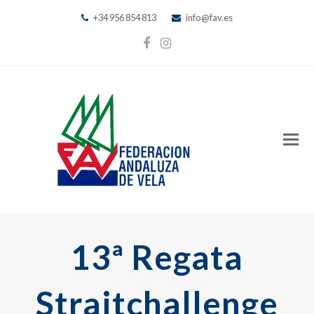
+34 956 854 813
info@fav.es
Facebook
Instagram
13ª Regata
Straitchallenge