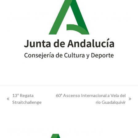
13ª Regata
60ª Ascenso Internacional a Vela del
previous
next
Straitchallenge
río Guadalquivir
post:
post: