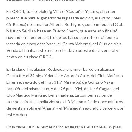
En ORC 1, tras el ‘Solerig VI’ y el ‘Castañer Yachts’, el tercer
puesto fue para el ganador de la pasada edición, el Grand Soleil
45 ‘Balboa’, del armador Alberto Rodríguez, con bandera del Club
Náutico Sevilla y base en Puerto Sherry, que este año finalizó
noveno en la general. Otro de los barcos de referencia por su
victoria en cinco ocasiones, el ‘Ceuta Mahersa’ del Club de Vela
Vendaval finaliza este año en el octavo puesto de la general y
sexto en su clase ORC 2.
En la clase Tripulación Reducida, el primer barco en alcanzar
Ceuta fue el 39 pies ‘Ariana’, de Antonio Calle, del Club Marítimo
Linense, seguido del First 31.7 ‘Miralejos’, de Gonzalo Naya,
también del mismo club, y del 26 pies ‘Yiyi’, de José Cagiao, del
Club Náutico Marítimo Benalmádena. La compensación de
tiempos dio una amplia victoria al ‘Yiyi’, con más de doce minutos
de ventaja sobre el ‘Ariana’ y el ‘Miralejos’, segundo y tercero por
este orden.
En la clase Club, el primer barco en llegar a Ceuta fue el 35 pies