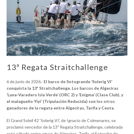
13ª Regata Straitchallenge
6 de junio de 2026.-
El barco de Sotogrande ‘Solerig VI’
conquista la 13ª Straitchallenge. Los barcos de Algeciras
‘Luna-Varadero Isla Verde’ (ORC 2) y ‘Enigma’ (Clase Club), y
el malagueño Yiyi’ (Tripulación Reducida) son los otros
ganadores de la regata entre Algeciras, Tarifa y Ceuta
.
El Grand Soleil 42 ‘Solerig VI’, de Ignacio de Colmenares, se
proclamó vencedor de la 13ª Regata Straitchallenge, celebrada
este sábado entre aguas de Algeciras, Tarifa, el Estrecho de