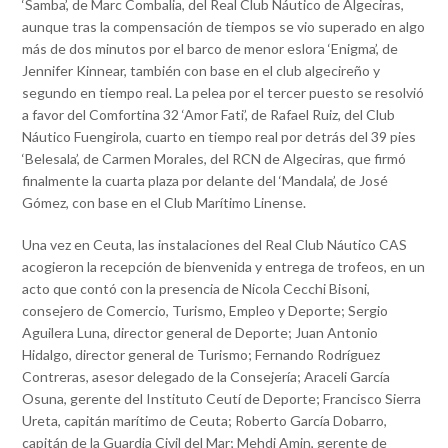
‘Samba’, de Marc Combalia, del Real Club Náutico de Algeciras,
aunque tras la compensación de tiempos se vio superado en algo
más de dos minutos por el barco de menor eslora ‘Enigma’, de
Jennifer Kinnear, también con base en el club algecireño y
segundo en tiempo real. La pelea por el tercer puesto se resolvió
a favor del Comfortina 32 ‘Amor Fati’, de Rafael Ruiz, del Club
Náutico Fuengirola, cuarto en tiempo real por detrás del 39 pies
‘Belesala’, de Carmen Morales, del RCN de Algeciras, que firmó
finalmente la cuarta plaza por delante del ‘Mandala’, de José
Gómez, con base en el Club Marítimo Linense.
Una vez en Ceuta, las instalaciones del Real Club Náutico CAS
acogieron la recepción de bienvenida y entrega de trofeos, en un
acto que contó con la presencia de Nicola Cecchi Bisoni,
consejero de Comercio, Turismo, Empleo y Deporte; Sergio
Aguilera Luna, director general de Deporte; Juan Antonio
Hidalgo, director general de Turismo; Fernando Rodríguez
Contreras, asesor delegado de la Consejería; Araceli García
Osuna, gerente del Instituto Ceutí de Deporte; Francisco Sierra
Ureta, capitán marítimo de Ceuta; Roberto García Dobarro,
capitán de la Guardia Civil del Mar; Mehdi Amin, gerente de