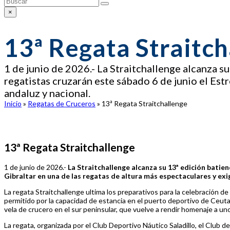
Enviar
×
Close
search
13ª Regata Straitch
1 de junio de 2026.- La Straitchallenge alcanza s
regatistas cruzarán este sábado 6 de junio el Est
andaluz y nacional.
Inicio
»
Regatas de Cruceros
»
13ª Regata Straitchallenge
13ª Regata Straitchallenge
1 de junio de 2026.-
La Straitchallenge alcanza su 13ª edición batie
Gibraltar en una de las regatas de altura más espectaculares y exi
La regata Straitchallenge ultima los preparativos para la celebración d
permitido por la capacidad de estancia en el puerto deportivo de Ceut
vela de crucero en el sur peninsular, que vuelve a rendir homenaje a u
La regata, organizada por el Club Deportivo Náutico Saladillo, el Club 