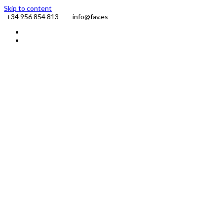
Skip to content
+34 956 854 813
info@fav.es
Facebook
Instagram