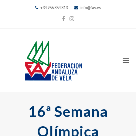
+34 956 854 813
info@fav.es
Facebook
Instagram
16ª Semana
Olímpica