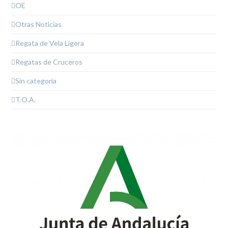
OE
Otras Noticias
Regata de Vela Ligera
Regatas de Cruceros
Sin categoría
T.O.A.