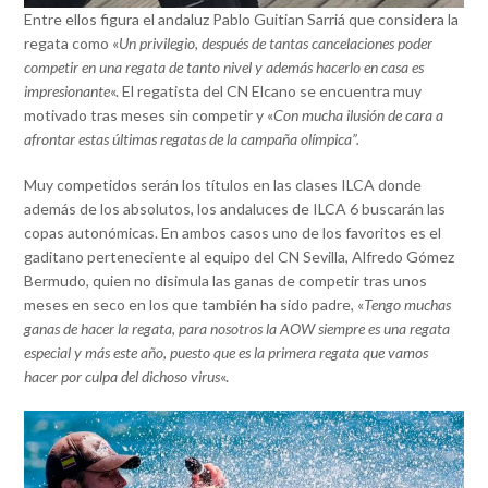
Entre ellos figura el andaluz Pablo Guitian Sarriá que considera la
regata como «
Un privilegio, después de tantas cancelaciones poder
competir en una regata de tanto nivel y además hacerlo en casa es
impresionante
«. El regatista del CN Elcano se encuentra muy
motivado tras meses sin competir y «
Con mucha ilusión de cara a
afrontar estas últimas regatas de la campaña olímpica”.
Muy competidos serán los títulos en las clases ILCA donde
además de los absolutos, los andaluces de ILCA 6 buscarán las
copas autonómicas. En ambos casos uno de los favoritos es el
gaditano perteneciente al equipo del CN Sevilla, Alfredo Gómez
Bermudo, quien no disimula las ganas de competir tras unos
meses en seco en los que también ha sido padre, «
Tengo muchas
ganas de hacer la regata, para nosotros la AOW siempre es una regata
especial y más este año, puesto que es la primera regata que vamos
hacer por culpa del dichoso virus
«.