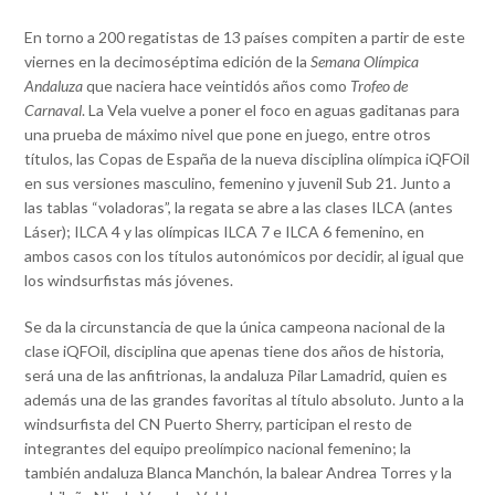
En torno a 200 regatistas de 13 países compiten a partir de este
viernes en la decimoséptima edición de la
Semana Olímpica
Andaluza
que naciera hace veintidós años como
Trofeo de
Carnaval
. La Vela vuelve a poner el foco en aguas gaditanas para
una prueba de máximo nivel que pone en juego, entre otros
títulos, las Copas de España de la nueva disciplina olímpica iQFOil
en sus versiones masculino, femenino y juvenil Sub 21. Junto a
las tablas “voladoras”, la regata se abre a las clases ILCA (antes
Láser); ILCA 4 y las olímpicas ILCA 7 e ILCA 6 femenino, en
ambos casos con los títulos autonómicos por decidir, al igual que
los windsurfistas más jóvenes.
Se da la circunstancia de que la única campeona nacional de la
clase iQFOil, disciplina que apenas tiene dos años de historia,
será una de las anfitrionas, la andaluza Pilar Lamadrid, quien es
además una de las grandes favoritas al título absoluto. Junto a la
windsurfista del CN Puerto Sherry, participan el resto de
integrantes del equipo preolímpico nacional femenino; la
también andaluza Blanca Manchón, la balear Andrea Torres y la