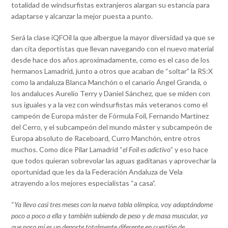
totalidad de windsurfistas extranjeros alargan su estancia para
adaptarse y alcanzar la mejor puesta a punto.
Será la clase iQFOil la que albergue la mayor diversidad ya que se
dan cita deportistas que llevan navegando con el nuevo material
desde hace dos años aproximadamente, como es el caso de los
hermanos Lamadrid, junto a otros que acaban de “soltar” la RS:X
como la andaluza Blanca Manchón o el canario Ángel Granda, o
los andaluces Aurelio Terry y Daniel Sánchez, que se miden con
sus iguales y a la vez con windsurfistas más veteranos como el
campeón de Europa máster de Fórmula Foil, Fernando Martínez
del Cerro, y el subcampeón del mundo máster y subcampeón de
Europa absoluto de Raceboard, Curro Manchón, entre otros
muchos. Como dice Pilar Lamadrid “
el Foil es adictivo
” y eso hace
que todos quieran sobrevolar las aguas gaditanas y aprovechar la
oportunidad que les da la Federación Andaluza de Vela
atrayendo a los mejores especialistas “a casa”.
“
Ya llevo casi tres meses con la nueva tabla olímpica, voy adaptándome
poco a poco a ella y también subiendo de peso y de masa muscular, ya
que para mí es un deporte totalmente diferente en cuestión de