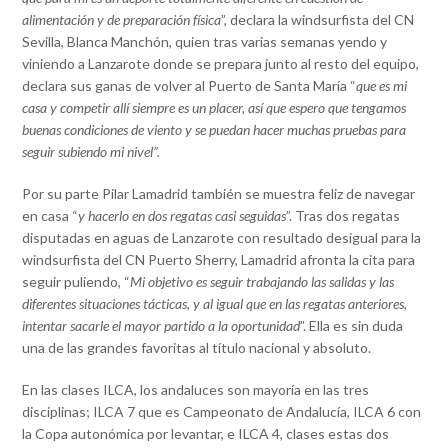
alimentación y de preparación física
”, declara la windsurfista del CN
Sevilla, Blanca Manchón, quien tras varias semanas yendo y
viniendo a Lanzarote donde se prepara junto al resto del equipo,
declara sus ganas de volver al Puerto de Santa María “
que es mi
casa y competir allí siempre es un placer, así que espero que tengamos
buenas condiciones de viento y se puedan hacer muchas pruebas para
seguir subiendo mi nivel”.
Por su parte Pilar Lamadrid también se muestra feliz de navegar
en casa “
y hacerlo en dos regatas casi seguidas
”. Tras dos regatas
disputadas en aguas de Lanzarote con resultado desigual para la
windsurfista del CN Puerto Sherry, Lamadrid afronta la cita para
seguir puliendo, “
Mi objetivo es seguir trabajando las salidas y las
diferentes situaciones tácticas, y al igual que en las regatas anteriores,
intentar sacarle el mayor partido a la oportunidad
”. Ella es sin duda
una de las grandes favoritas al título nacional y absoluto.
En las clases ILCA, los andaluces son mayoría en las tres
disciplinas; ILCA 7 que es Campeonato de Andalucía, ILCA 6 con
la Copa autonómica por levantar, e ILCA 4, clases estas dos