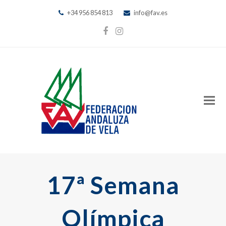
+34 956 854 813
info@fav.es
Facebook
Instagram
17ª Semana
Olímpica