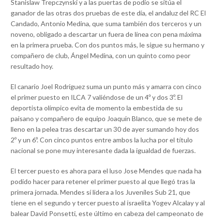
Stanislaw Trepczynski y a las puertas de podio se sitúa el
ganador de las otras dos pruebas de este día, el andaluz del RC El
Candado, Antonio Medina, que suma también dos terceros y un
noveno, obligado a descartar un fuera de línea con pena máxima
en la primera prueba. Con dos puntos más, le sigue su hermano y
compañero de club, Ángel Medina, con un quinto como peor
resultado hoy.
El canario Joel Rodríguez suma un punto más y amarra con cinco
el primer puesto en ILCA 7 valiéndose de un 4º y dos 3º. El
deportista olímpico evita de momento la embestida de su
paisano y compañero de equipo Joaquín Blanco, que se mete de
lleno en la pelea tras descartar un 30 de ayer sumando hoy dos
2º y un 6º. Con cinco puntos entre ambos la lucha por el título
nacional se pone muy interesante dada la igualdad de fuerzas.
El tercer puesto es ahora para el luso Jose Mendes que nada ha
podido hacer para retener el primer puesto al que llegó tras la
primera jornada. Mendes sí lidera a los Juveniles Sub 21, que
tiene en el segundo y tercer puesto al israelita Yogev Alcalay y al
balear David Ponsetti, este último en cabeza del campeonato de