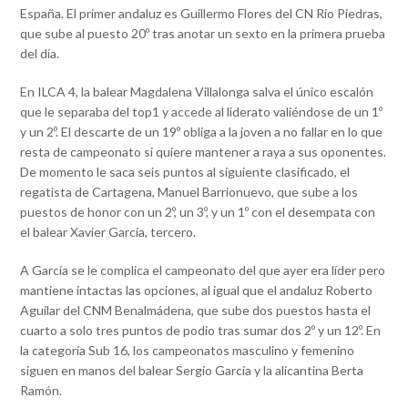
España. El primer andaluz es Guillermo Flores del CN Río Piedras,
que sube al puesto 20º tras anotar un sexto en la primera prueba
del día.
En ILCA 4, la balear Magdalena Villalonga salva el único escalón
que le separaba del top1 y accede al liderato valiéndose de un 1º
y un 2º. El descarte de un 19º obliga a la joven a no fallar en lo que
resta de campeonato si quiere mantener a raya a sus oponentes.
De momento le saca seis puntos al siguiente clasificado, el
regatista de Cartagena, Manuel Barrionuevo, que sube a los
puestos de honor con un 2º, un 3º, y un 1º con el desempata con
el balear Xavier García, tercero.
A García se le complica el campeonato del que ayer era líder pero
mantiene intactas las opciones, al igual que el andaluz Roberto
Aguilar del CNM Benalmádena, que sube dos puestos hasta el
cuarto a solo tres puntos de podio tras sumar dos 2º y un 12º. En
la categoría Sub 16, los campeonatos masculino y femenino
siguen en manos del balear Sergio García y la alicantina Berta
Ramón.