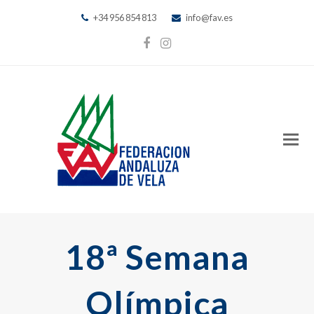
+34 956 854 813
info@fav.es
Facebook
Instagram
18ª Semana
Olímpica