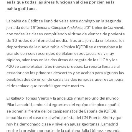
en la que todas las áreas funcionan al cien por cien en la
bahía gaditana.
La bahía de Cádiz se llenó de velas este domingo en la segunda
jornada de la
18ª Semana Olímpica Andaluza, 23º Trofeo de Carnaval
,
con todas las clases compitiendo al ritmo de vientos de poniente
de 10 nudos de intensidad media. Tras una jornada en blanco, los
deportistas de la nueva tabla olímpica iQFOil se estrenaban a lo
grande con seis recorridos de Slalom espectaculares y muy
rápidos, mientras en las dos áreas de regata de los ILCA y los
420 se completaban tres nuevas pruebas. La regata llega así al
ecuador con los primeros descartes y se acaban para algunos las
posibilidades de error, de cara a las dos jornadas que restan para
el desenlace que tendrá lugar este martes.
El gallego Tomás Vieito y la andaluza y número uno del mundo,
Pilar Lamadrid, ambos integrantes del equipo olímpico español,
se ponen al frente de los campeonatos de España de iQFOil,
imbatida en el caso de la windsurfista del CN Puerto Sherry que
hoy ha derrochado clase y nivel en aguas gaditanas. Lamadrid
recibe la presión por parte de la catalana Julia Gómez, segunda