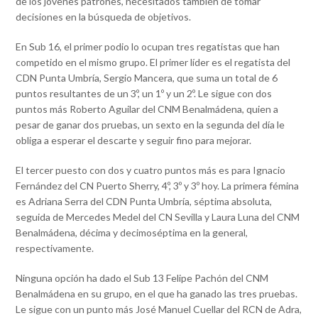
de los jóvenes patrones, necesitados también de tomar
decisiones en la búsqueda de objetivos.
En Sub 16, el primer podio lo ocupan tres regatistas que han
competido en el mismo grupo. El primer líder es el regatista del
CDN Punta Umbría, Sergio Mancera, que suma un total de 6
puntos resultantes de un 3º, un 1º y un 2º. Le sigue con dos
puntos más Roberto Aguilar del CNM Benalmádena, quien a
pesar de ganar dos pruebas, un sexto en la segunda del día le
obliga a esperar el descarte y seguir fino para mejorar.
El tercer puesto con dos y cuatro puntos más es para Ignacio
Fernández del CN Puerto Sherry, 4º, 3º y 3º hoy. La primera fémina
es Adriana Serra del CDN Punta Umbría, séptima absoluta,
seguida de Mercedes Medel del CN Sevilla y Laura Luna del CNM
Benalmádena, décima y decimoséptima en la general,
respectivamente.
Ninguna opción ha dado el Sub 13 Felipe Pachón del CNM
Benalmádena en su grupo, en el que ha ganado las tres pruebas.
Le sigue con un punto más José Manuel Cuellar del RCN de Adra,