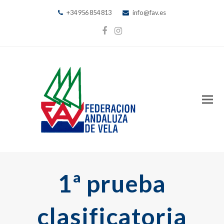
+34 956 854 813
info@fav.es
Facebook
Instagram
1ª prueba
clasificatoria