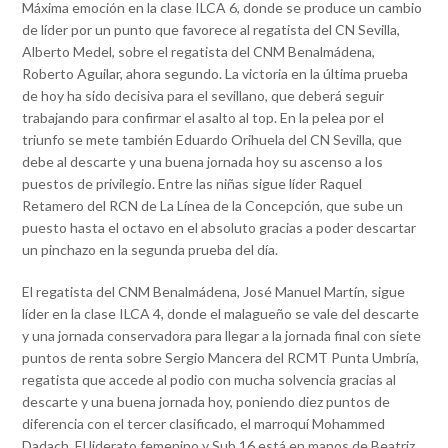
Máxima emoción en la clase ILCA 6, donde se produce un cambio
de líder por un punto que favorece al regatista del CN Sevilla,
Alberto Medel, sobre el regatista del CNM Benalmádena,
Roberto Aguilar, ahora segundo. La victoria en la última prueba
de hoy ha sido decisiva para el sevillano, que deberá seguir
trabajando para confirmar el asalto al top. En la pelea por el
triunfo se mete también Eduardo Orihuela del CN Sevilla, que
debe al descarte y una buena jornada hoy su ascenso a los
puestos de privilegio. Entre las niñas sigue líder Raquel
Retamero del RCN de La Línea de la Concepción, que sube un
puesto hasta el octavo en el absoluto gracias a poder descartar
un pinchazo en la segunda prueba del día.
El regatista del CNM Benalmádena, José Manuel Martín, sigue
líder en la clase ILCA 4, donde el malagueño se vale del descarte
y una jornada conservadora para llegar a la jornada final con siete
puntos de renta sobre Sergio Mancera del RCMT Punta Umbría,
regatista que accede al podio con mucha solvencia gracias al
descarte y una buena jornada hoy, poniendo diez puntos de
diferencia con el tercer clasificado, el marroquí Mohammed
Dadach. El liderato femenino y Sub 16 está en manos de Beatriz