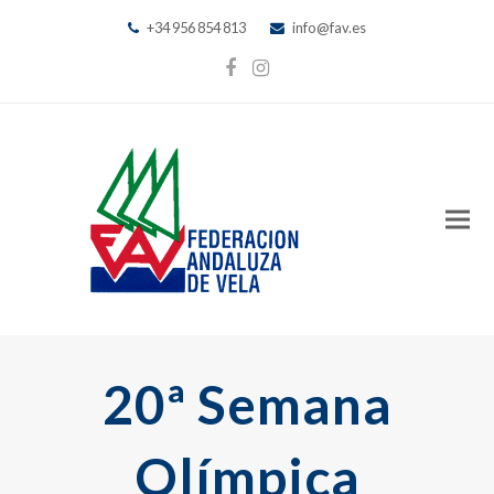
+34 956 854 813
info@fav.es
Facebook
Instagram
20ª Semana
Olímpica