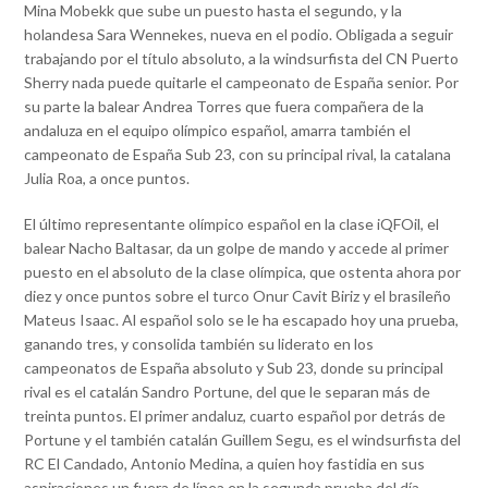
Mina Mobekk que sube un puesto hasta el segundo, y la
holandesa Sara Wennekes, nueva en el podio. Obligada a seguir
trabajando por el título absoluto, a la windsurfista del CN Puerto
Sherry nada puede quitarle el campeonato de España senior. Por
su parte la balear Andrea Torres que fuera compañera de la
andaluza en el equipo olímpico español, amarra también el
campeonato de España Sub 23, con su principal rival, la catalana
Julia Roa, a once puntos.
El último representante olímpico español en la clase iQFOil, el
balear Nacho Baltasar, da un golpe de mando y accede al primer
puesto en el absoluto de la clase olímpica, que ostenta ahora por
diez y once puntos sobre el turco Onur Cavit Biriz y el brasileño
Mateus Isaac. Al español solo se le ha escapado hoy una prueba,
ganando tres, y consolida también su liderato en los
campeonatos de España absoluto y Sub 23, donde su principal
rival es el catalán Sandro Portune, del que le separan más de
treinta puntos. El primer andaluz, cuarto español por detrás de
Portune y el también catalán Guillem Segu, es el windsurfista del
RC El Candado, Antonio Medina, a quien hoy fastidia en sus
aspiraciones un fuera de línea en la segunda prueba del día.