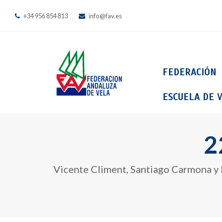
+34 956 854 813
info@fav.es
FEDERACIÓN
ESCUELA DE V
2
Vicente Climent, Santiago Carmona y N