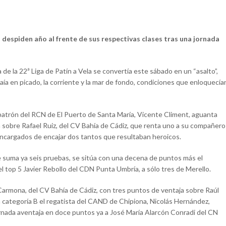
despiden año al frente de sus respectivas clases
tras una jornada
a de la 22ª Liga de Patín a Vela se convertía este sábado en un “asalto”,
aía en picado, la corriente y la mar de fondo, condiciones que enloquecía
 patrón del RCN de El Puerto de Santa María, Vicente Climent, aguanta
a sobre Rafael Ruiz, del CV Bahía de Cádiz, que renta uno a su compañero
 encargados de encajar dos tantos que resultaban heroicos.
ue suma ya seis pruebas, se sitúa con una decena de puntos más el
l top 5 Javier Rebollo del CDN Punta Umbría, a sólo tres de Merello.
 Carmona, del CV Bahía de Cádiz, con tres puntos de ventaja sobre Raúl
 categoría B el regatista del CAND de Chipiona, Nicolás Hernández,
rnada aventaja en doce puntos ya a José María Alarcón Conradi del CN