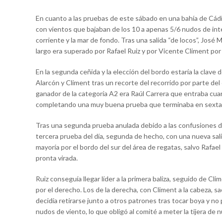
En cuanto a las pruebas de este sábado en una bahía de Cádi
con vientos que bajaban de los 10 a apenas 5/6 nudos de int
corriente y la mar de fondo. Tras una salida “de locos”, Jos
largo era superado por Rafael Ruiz y por Vicente Climent por
En la segunda ceñida y la elección del bordo estaría la clave 
Alarcón y Climent tras un recorte del recorrido por parte del
ganador de la categoría A2 era Raúl Carrera que entraba cua
completando una muy buena prueba que terminaba en sexta 
Tras una segunda prueba anulada debido a las confusiones de 
tercera prueba del día, segunda de hecho, con una nueva sali
mayoría por el bordo del sur del área de regatas, salvo Rafael
pronta virada.
Ruiz conseguía llegar líder a la primera baliza, seguido de Cli
por el derecho. Los de la derecha, con Climent a la cabeza, sa
decidía retirarse junto a otros patrones tras tocar boya y 
nudos de viento, lo que obligó al comité a meter la tijera de 