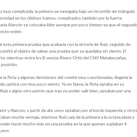
z muy complicada, la primera se navegaba bajo un recorrido de triángulo
ensidad en los últimos tramos, complicados también por la fuerte
é María Alarcón se colocaba líder aunque por poco tiempo ya que el segund
 este orden.
de esta primera prueba que acabaría con la victoria de Ruiz, seguido de
 comité al objeto de salvar una prueba que se quedaba sin viento. El
rto, mientras entre los B vencía Álvaro Ortiz del CNV Matalascañas,
posición.
la flota y algunas decisiones del comité muy cuestionadas, llegaría la
da caótica con muy poco viento. Ya en faena, la flota optaba en su
 Ruiz y algún otro patrón que tras no poder salir bien, optaban por una
ment y Alarcón, y partir de ahí, unos optaban por el bordo izquierdo y otro
caban mucha ventaja, mientras Ruiz caía de la primera a la octava plaza y
no poder hacer mucho más en una prueba en la que apenas soplaban 4
nuevo.