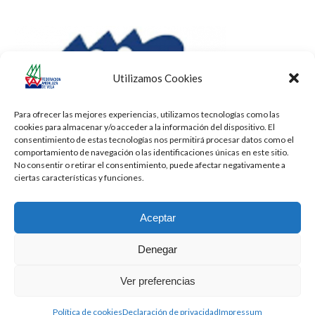
Utilizamos Cookies
Para ofrecer las mejores experiencias, utilizamos tecnologías como las
cookies para almacenar y/o acceder a la información del dispositivo. El
consentimiento de estas tecnologías nos permitirá procesar datos como el
comportamiento de navegación o las identificaciones únicas en este sitio.
No consentir o retirar el consentimiento, puede afectar negativamente a
ciertas características y funciones.
Aceptar
Denegar
Todos los derechos reservados -
Privacidad
-
Aviso Legal
-
Cookies
Ver preferencias
2026 - Diseñado por
iBlue - Tecnología Informática
Política de cookies
Declaración de privacidad
Impressum