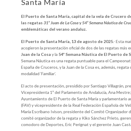
Santa María
El Puerto de Santa María, capital de la vela de Crucero d
las regatas
31ª Juan de La Cosa
y
54ª Semana Náutica de Cru
emblemáticas del verano andaluz.
El Puerto de Santa María, 13 de agosto de 2025
.- Esta ma
acogieron la presentación oficial de dos de las regatas más e
Juan de la Cosa
y la
54ª Semana Náutica de El Puerto de 
Semana Náutica es una regata puntuable para el Campeonato 
España de Cruceros, y la Juan de la Cosa es, además, regata 
modalidad ‘Familiar’.
El acto de presentación, presidido por Santiago Villagrán, pr
Vicepresidenta 1ª del Parlamento de Andalucía, Ana Mestre;
Ayuntamiento de El Puerto de Santa María y parlamentario an
(FAV) y vicepresidente de la Real Federación Española de Vel
María Escribano Ivison, presidente del Comité Organizador d
comité organizador de la regata y Kiko Sánchez Prieto, gerente
comodoro de Deportes, Eric Perignat y el gerente Juan Cas