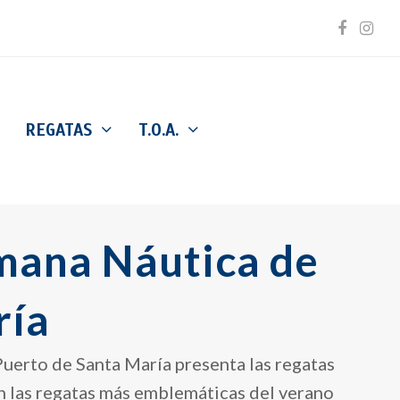
Facebo
Inst
REGATAS
T.O.A.
emana Náutica de
ría
 Puerto de Santa María presenta las regatas
n las regatas más emblemáticas del verano