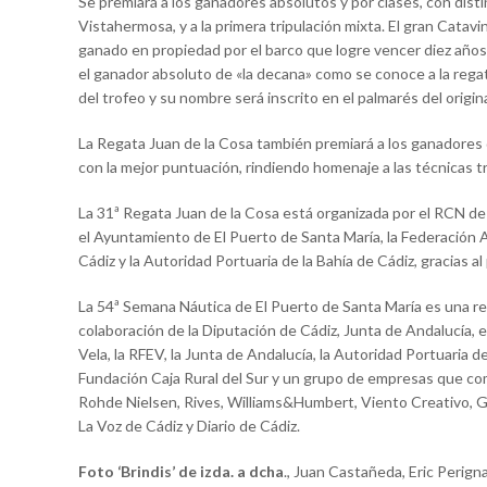
Se premiará a los ganadores absolutos y por clases, con dist
Vistahermosa, y a la primera tripulación mixta. El gran Catav
ganado en propiedad por el barco que logre vencer diez años 
el ganador absoluto de «la decana» como se conoce a la regata
del trofeo y su nombre será inscrito en el palmarés del origina
La Regata Juan de la Cosa también premiará a los ganadores d
con la mejor puntuación, rindiendo homenaje a las técnicas tr
La 31ª Regata Juan de la Cosa está organizada por el RCN de 
el Ayuntamiento de El Puerto de Santa María, la Federación A
Cádiz y la Autoridad Portuaria de la Bahía de Cádiz, gracias al
La 54ª Semana Náutica de El Puerto de Santa María es una re
colaboración de la Diputación de Cádiz, Junta de Andalucía, 
Vela, la RFEV, la Junta de Andalucía, la Autoridad Portuaria 
Fundación Caja Rural del Sur y un grupo de empresas que 
Rohde Nielsen, Rives, Williams&Humbert, Viento Creativo, Gru
La Voz de Cádiz y Diario de Cádiz.
Foto ‘Brindis’ de izda. a dcha
., Juan Castañeda, Eric Perign