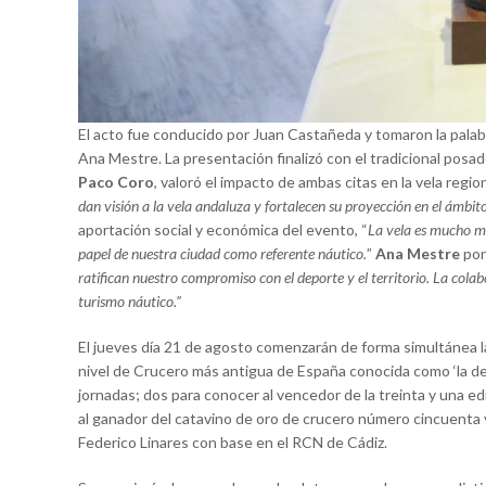
El acto fue conducido por Juan Castañeda y tomaron la palabr
Ana Mestre. La presentación finalizó con el tradicional posad
Paco Coro
, valoró el impacto de ambas citas en la vela region
dan visión a la vela andaluza y fortalecen su proyección en el ámbit
aportación social y económica del evento, “
La vela es mucho má
papel de nuestra ciudad como referente náutico.
”
Ana Mestre
por
ratifican nuestro compromiso con el deporte y el territorio. La cola
turismo náutico.”
El jueves día 21 de agosto comenzarán de forma simultánea l
nivel de Crucero más antigua de España conocida como ‘la dec
jornadas; dos para conocer al vencedor de la treinta y una ed
al ganador del catavino de oro de crucero número cincuenta y
Federico Linares con base en el RCN de Cádiz.