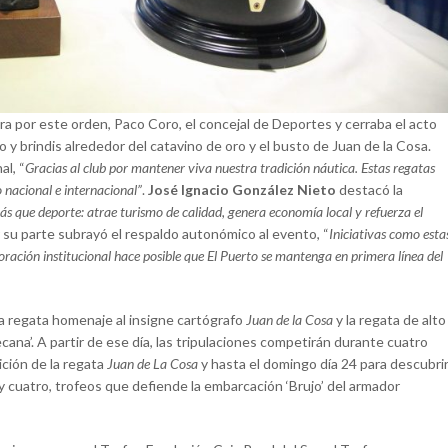
a por este orden, Paco Coro, el concejal de Deportes y cerraba el acto
o y brindis alrededor del catavino de oro y el busto de Juan de la Cosa.
al, “
Gracias al club por mantener viva nuestra tradición náutica. Estas regatas
o nacional e internacional”
.
José Ignacio González Nieto
destacó la
s que deporte: atrae turismo de calidad, genera economía local y refuerza el
 su parte subrayó el respaldo autonómico al evento, “
Iniciativas como esta
boración institucional hace posible que El Puerto se mantenga en primera línea del
a regata homenaje al insigne cartógrafo
Juan de la Cosa
y la regata de alto
ana’. A partir de ese día, las tripulaciones competirán durante cuatro
ición de la regata
Juan de La Cosa
y hasta el domingo día 24 para descubri
 cuatro, trofeos que defiende la embarcación ‘Brujo’ del armador