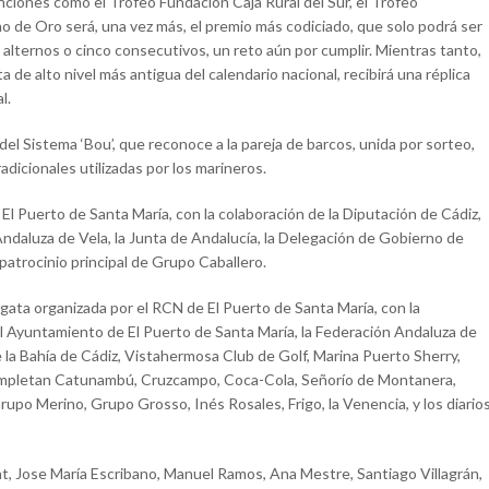
inciones como el Trofeo Fundación Caja Rural del Sur, el Trofeo
ino de Oro será, una vez más, el premio más codiciado, que solo podrá ser
alternos o cinco consecutivos, un reto aún por cumplir. Mientras tanto,
 de alto nivel más antigua del calendario nacional, recibirá una réplica
l.
el Sistema ‘Bou’, que reconoce a la pareja de barcos, unida por sorteo,
adicionales utilizadas por los marineros.
El Puerto de Santa María, con la colaboración de la Diputación de Cádiz,
ndaluza de Vela, la Junta de Andalucía, la Delegación de Gobierno de
 patrocinio principal de Grupo Caballero.
gata organizada por el RCN de El Puerto de Santa María, con la
el Ayuntamiento de El Puerto de Santa María, la Federación Andaluza de
de la Bahía de Cádiz, Vistahermosa Club de Golf, Marina Puerto Sherry,
completan Catunambú, Cruzcampo, Coca-Cola, Señorío de Montanera,
po Merino, Grupo Grosso, Inés Rosales, Frigo, la Venencia, y los diario
at, Jose María Escribano, Manuel Ramos, Ana Mestre, Santiago Villagrán,