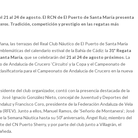
el 21 al 24 de agosto. El RCN de El Puerto de Santa María presenta
ceros
. Tradición, competición y prestigio en las regatas más
ñana, las terrazas del Real Club Náutico de El Puerto de Santa María
mblemáticas del calendario estival de la Bahía de Cádiz: la
31ª Regata
Santa María
, que se celebrarán del
21 al 24 de agosto próximos
. La
de Andalucía de Crucero ‘Circuito’ y la Copa y el Campeonato de
clasificatoria para el Campeonato de Andalucía de Crucero en la nueva
esidente del club organizador, contó con la presencia destacada de la
 José Ignacio González Nieto, concejal de Juventud y Deportes del
daluz y Francisco Coro, presidente de la Federación Andaluza de Vela
a (RFEV). Junto a ellos, Manuel Ramos, de ‘Señorío de Montanera’; José
e la Semana Náutica hasta su 50º aniversario, Ángel Ruiz, miembro del
 del CN Puerto Sherry, y por parte del club junto a Villagrán, el
tañeda.