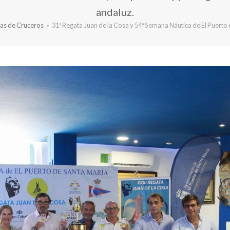
andaluz.
as de Cruceros
»
31ª Regata Juan de la Cosa y 54ª Semana Náutica de El Puerto