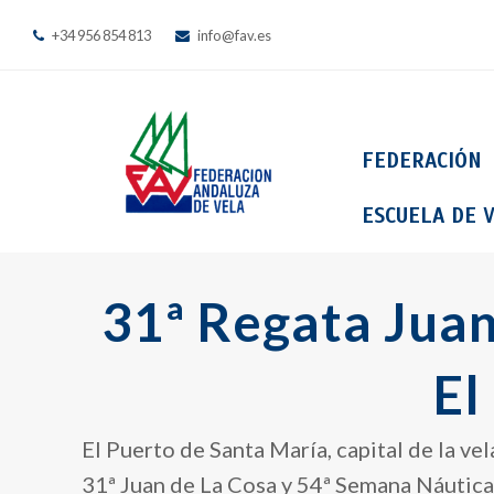
+34 956 854 813
info@fav.es
FEDERACIÓN
ESCUELA DE V
31ª Regata Juan
El
El Puerto de Santa María, capital de la ve
31ª Juan de La Cosa y 54ª Semana Náutica