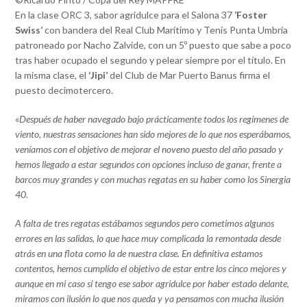
En la clase ORC 3, sabor agridulce para el Salona 37
‘Foster
Swiss’
con bandera del Real Club Marítimo y Tenis Punta Umbría
patroneado por Nacho Zalvide, con un 5º puesto que sabe a poco
tras haber ocupado el segundo y pelear siempre por el título. En
la misma clase, el
‘Jipi’
del Club de Mar Puerto Banus firma el
puesto decimotercero.
«
Después de haber navegado bajo prácticamente todos los regímenes de
viento, nuestras sensaciones han sido mejores de lo que nos esperábamos,
veníamos con el objetivo de mejorar el noveno puesto del año pasado y
hemos llegado a estar segundos con opciones incluso de ganar, frente a
barcos muy grandes y con muchas regatas en su haber como los Sinergia
40
.
A falta de tres regatas estábamos segundos pero cometimos algunos
errores en las salidas, lo que hace muy complicada la remontada desde
atrás en una flota como la de nuestra clase. En definitiva estamos
contentos, hemos cumplido el objetivo de estar entre los cinco mejores y
aunque en mi caso sí tengo ese sabor agridulce por haber estado delante,
miramos con ilusión lo que nos queda y ya pensamos con mucha ilusión