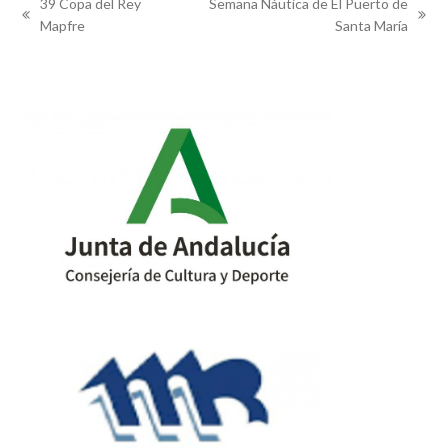
39 Copa del Rey
Semana Náutica de El Puerto de
previous
next
Mapfre
Santa María
post:
post: