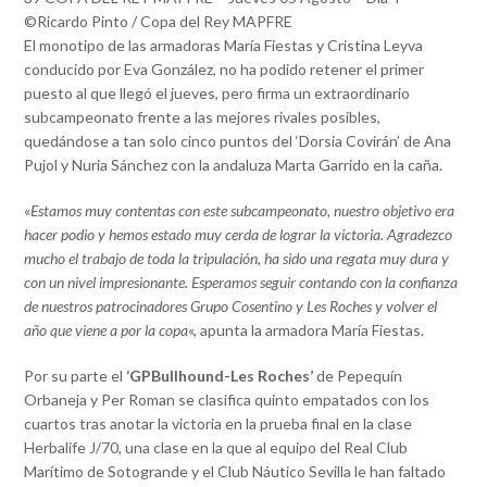
©Ricardo Pinto / Copa del Rey MAPFRE
El monotipo de las armadoras María Fiestas y Cristina Leyva
conducido por Eva González, no ha podido retener el primer
puesto al que llegó el jueves, pero firma un extraordinario
subcampeonato frente a las mejores rivales posibles,
quedándose a tan solo cinco puntos del ‘Dorsia Covirán’ de Ana
Pujol y Nuria Sánchez con la andaluza Marta Garrido en la caña.
«
Estamos muy contentas con este subcampeonato, nuestro objetivo era
hacer podio y hemos estado muy cerda de lograr la victoria. Agradezco
mucho el trabajo de toda la tripulación, ha sido una regata muy dura y
con un nivel impresionante. Esperamos seguir contando con la confianza
de nuestros patrocinadores Grupo Cosentino y Les Roches y volver el
año que viene a por la copa
«, apunta la armadora María Fiestas.
Por su parte el
‘GPBullhound-Les Roches’
de Pepequín
Orbaneja y Per Roman se clasifica quinto empatados con los
cuartos tras anotar la victoria en la prueba final en la clase
Herbalife J/70, una clase en la que al equipo del Real Club
Marítimo de Sotogrande y el Club Náutico Sevilla le han faltado