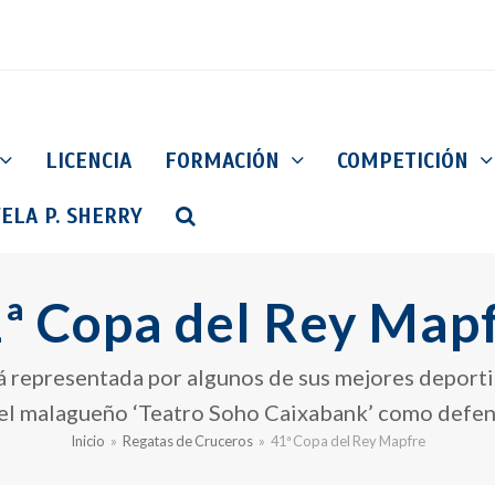
LICENCIA
FORMACIÓN
COMPETICIÓN
ELA P. SHERRY
ª Copa del Rey Map
á representada por algunos de sus mejores deporti
 el malagueño ‘Teatro Soho Caixabank’ como defens
Inicio
»
Regatas de Cruceros
»
41ª Copa del Rey Mapfre