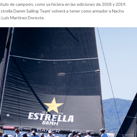
ítulo de campeón, como ya hiciera en las ediciones de 2018 y 2019.
‘Estrella Damm Sailing Team’ volverá a tener como armador a Nacho
o Luis Martínez Doreste.