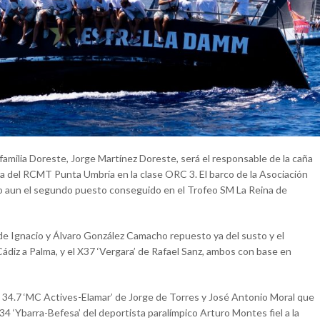
familia Doreste, Jorge Martínez Doreste, será el responsable de la caña
a del RCMT Punta Umbría en la clase ORC 3. El barco de la Asociación
o aun el segundo puesto conseguido en el Trofeo SM La Reina de
 de Ignacio y Álvaro González Camacho repuesto ya del susto y el
ádiz a Palma, y el X37 ‘Vergara’ de Rafael Sanz, ambos con base en
st 34.7 ‘MC Actives-Elamar’ de Jorge de Torres y José Antonio Moral que
4 ‘Ybarra-Befesa’ del deportista paralímpico Arturo Montes fiel a la