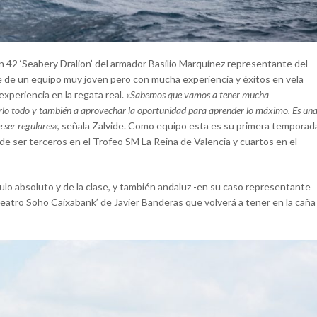
an 42 ‘Seabery Dralion’ del armador Basilio Marquínez representante del
ide de un equipo muy joven pero con mucha experiencia y éxitos en vela
xperiencia en la regata real. «
Sabemos que vamos a tener mucha
arlo todo y también a aprovechar la oportunidad para aprender lo máximo. Es un
 ser regulares
«, señala Zalvide. Como equipo esta es su primera temporad
de ser terceros en el Trofeo SM La Reina de Valencia y cuartos en el
ítulo absoluto y de la clase, y también andaluz -en su caso representante
atro Soho Caixabank’ de Javier Banderas que volverá a tener en la caña