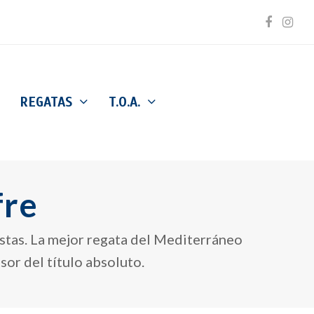
Facebo
Inst
REGATAS
T.O.A.
fre
stas. La mejor regata del Mediterráneo
or del título absoluto.