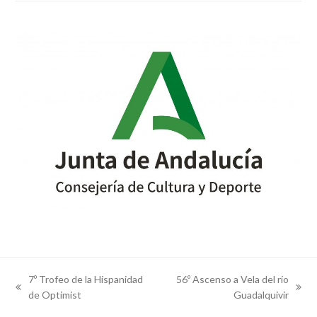
7º Trofeo de la Hispanidad
56º Ascenso a Vela del río
previous
next
de Optimist
Guadalquivir
post:
post: