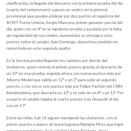
clasificación, la llegada del descarte con la primera prueba del día
(cuarta del campeonato) supuso un vuelco en la general
provisional que pasaba a liderar por dos puntos el regatista del
RCMT Punta Umbría, Sergio Mancera, primer ganador parcial del
día, quien con un 4º en la siguiente prueba y ayudado por la falta
de regularidad de sus rivales, aumentaba su ventaja a ocho
puntos sobre el catalán Joan Domingo, deportista también en
remontada en este segundo asalto.
En la tercera prueba llegarían los cambios por detrás del
onubense, quien retenía el primer puesto gracias al descarte de
un 33º en esa prueba, seguido ahora con nueve puntos más por
Alberto Medel que valida un 12º y un 3º para subir al segundo
puesto, y con otros seis puntos más por Felipe Pachón del CNM
Benalmádena, que descarta un 13º y se vale de un 8º y un 12º. Por
su parte el catalán bajaba al cuarto puesto tras despedir el día
con un 17º.
Entre las niñas Sub 16 siguen mandando las visitantes, con el
primer puesto a manos de la portuguesa Mariana Pinto que logra
ponerse por delante de la catalana Anna Rentería, ahora