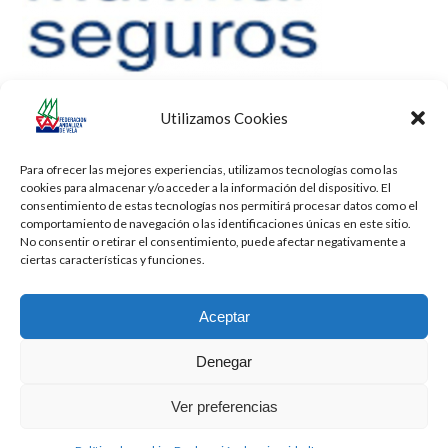
Utilizamos Cookies
Para ofrecer las mejores experiencias, utilizamos tecnologías como las
cookies para almacenar y/o acceder a la información del dispositivo. El
consentimiento de estas tecnologías nos permitirá procesar datos como el
comportamiento de navegación o las identificaciones únicas en este sitio.
No consentir o retirar el consentimiento, puede afectar negativamente a
ciertas características y funciones.
Aceptar
Denegar
Todos los derechos reservados -
Privacidad
-
Aviso Legal
-
Cookies
Ver preferencias
2026 - Diseñado por
iBlue - Tecnología Informática