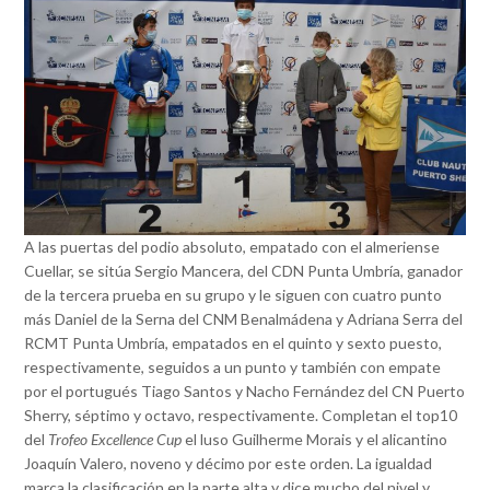
A las puertas del podio absoluto, empatado con el almeriense
Cuellar, se sitúa Sergio Mancera, del CDN Punta Umbría, ganador
de la tercera prueba en su grupo y le siguen con cuatro punto
más Daniel de la Serna del CNM Benalmádena y Adriana Serra del
RCMT Punta Umbría, empatados en el quinto y sexto puesto,
respectivamente, seguidos a un punto y también con empate
por el portugués Tiago Santos y Nacho Fernández del CN Puerto
Sherry, séptimo y octavo, respectivamente. Completan el top10
del
Trofeo Excellence Cup
el luso Guilherme Morais y el alicantino
Joaquín Valero, noveno y décimo por este orden. La igualdad
marca la clasificación en la parte alta y dice mucho del nivel y