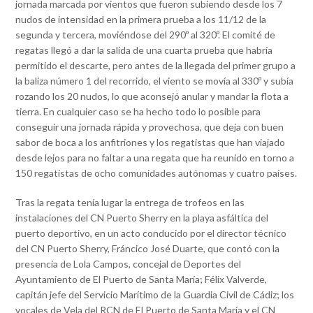
jornada marcada por vientos que fueron subiendo desde los 7
nudos de intensidad en la primera prueba a los 11/12 de la
segunda y tercera, moviéndose del 290º al 320º. El comité de
regatas llegó a dar la salida de una cuarta prueba que habría
permitido el descarte, pero antes de la llegada del primer grupo a
la baliza número 1 del recorrido, el viento se movía al 330º y subía
rozando los 20 nudos, lo que aconsejó anular y mandar la flota a
tierra. En cualquier caso se ha hecho todo lo posible para
conseguir una jornada rápida y provechosa, que deja con buen
sabor de boca a los anfitriones y los regatistas que han viajado
desde lejos para no faltar a una regata que ha reunido en torno a
150 regatistas de ocho comunidades autónomas y cuatro países.
Tras la regata tenía lugar la entrega de trofeos en las
instalaciones del CN Puerto Sherry en la playa asfáltica del
puerto deportivo, en un acto conducido por el director técnico
del CN Puerto Sherry, Fráncico José Duarte, que contó con la
presencia de Lola Campos, concejal de Deportes del
Ayuntamiento de El Puerto de Santa María; Félix Valverde,
capitán jefe del Servicio Marítimo de la Guardia Civil de Cádiz; los
vocales de Vela del RCN de El Puerto de Santa María y el CN