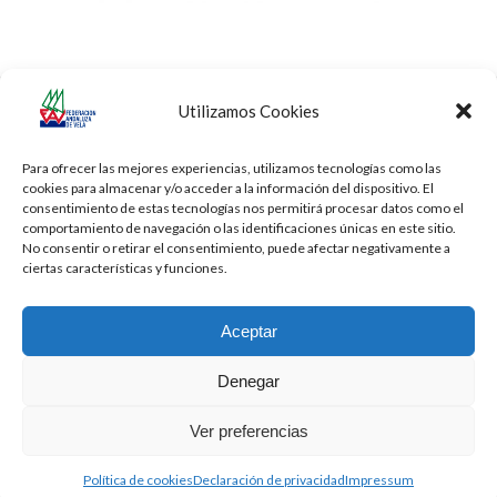
Utilizamos Cookies
8ª Regata Ciudad del Puerto, Trofeo
Vela
previous
next
Excellence Cup de Optimist
Olímpica
post:
post:
Para ofrecer las mejores experiencias, utilizamos tecnologías como las
cookies para almacenar y/o acceder a la información del dispositivo. El
consentimiento de estas tecnologías nos permitirá procesar datos como el
comportamiento de navegación o las identificaciones únicas en este sitio.
No consentir o retirar el consentimiento, puede afectar negativamente a
ciertas características y funciones.
Aceptar
Denegar
Todos los derechos reservados -
Privacidad
-
Aviso Legal
-
Cookies
Ver preferencias
2026 - Diseñado por
iBlue - Tecnología Informática
Política de cookies
Declaración de privacidad
Impressum