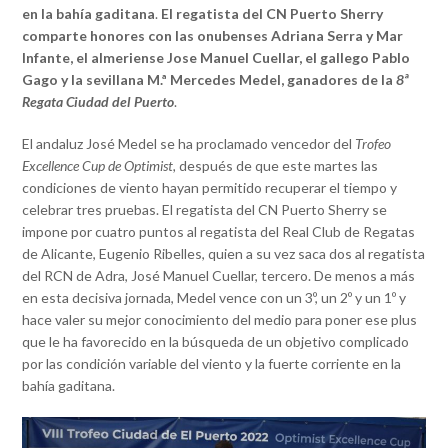
en la bahía gaditana
.
El regatista del CN Puerto Sherry
comparte honores con las onubenses Adriana Serra y Mar
Infante, el almeriense Jose Manuel Cuellar, el gallego Pablo
Gago y la sevillana M.ª Mercedes Medel, ganadores de la
8ª
Regata Ciudad del Puerto
.
El andaluz José Medel se ha proclamado vencedor del
Trofeo
Excellence Cup de Optimist,
después de que este martes las
condiciones de viento hayan permitido recuperar el tiempo y
celebrar tres pruebas. El regatista del CN Puerto Sherry se
impone por cuatro puntos al regatista del Real Club de Regatas
de Alicante, Eugenio Ribelles, quien a su vez saca dos al regatista
del RCN de Adra, José Manuel Cuellar, tercero. De menos a más
en esta decisiva jornada, Medel vence con un 3º, un 2º y un 1º y
hace valer su mejor conocimiento del medio para poner ese plus
que le ha favorecido en la búsqueda de un objetivo complicado
por las condición variable del viento y la fuerte corriente en la
bahía gaditana.