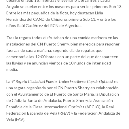
delante en Sub 16, mientras el sevillano Cervantes y Laura
Angulo se cuelan entre los mayores para ser los primeros Sub 13.
Entre los más pequeños de la flota, hoy destacan Lidia
Hernández del CAND de Chipiona, primera Sub 11, y entre los
niños Raúl Gutiérrez del RCN de Algeciras.
Tras la regata todos disfrutaban de una comida marinera en las
instalaciones del CN Puerto Sherry, bien merecida para reponer
fuerzas de cara a mañana, segundo día de regatas que
comenzará a las 12:00 horas con un parte del que desaparecen
las lluvias y se anuncian vientos de 10 nudos de intensidad
media.
La
9ª Regata Ciudad del Puerto, Trofeo Excellence Cup de Optimist
es
una regata organizada por el CN Puerto Sherry en colaboración
con el Ayuntamiento de El Puerto de Santa María, la Diputación
de Cádiz, la Junta de Andalucía, Puerto Sherry, la Asociación
Española de la Clase Internacional Optimist (AECIO), la Real
Federación Española de Vela (RFEV) y la Federación Andaluza de
Vela (FAV).