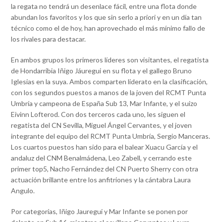
la regata no tendrá un desenlace fácil, entre una flota donde
abundan los favoritos y los que sin serlo a priori y en un día tan
técnico como el de hoy, han aprovechado el más mínimo fallo de
los rivales para destacar.
En ambos grupos los primeros líderes son visitantes, el regatista
de Hondarribia Iñigo Jáuregui en su flota y el gallego Bruno
Iglesias en la suya. Ambos comparten liderato en la clasificación,
con los segundos puestos a manos de la joven del RCMT Punta
Umbría y campeona de España Sub 13, Mar Infante, y el suizo
Eivinn Lofterod. Con dos terceros cada uno, les siguen el
regatista del CN Sevilla, Miguel Ángel Cervantes, y el joven
integrante del equipo del RCMT Punta Umbría, Sergio Manceras.
Los cuartos puestos han sido para el balear Xuacu García y el
andaluz del CNM Benalmádena, Leo Zabell, y cerrando este
primer top5, Nacho Fernández del CN Puerto Sherry con otra
actuación brillante entre los anfitriones y la cántabra Laura
Angulo.
Por categorías, Iñigo Jauregui y Mar Infante se ponen por