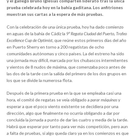
y el gallego Bruno Iglesias comparten liderato tras la única
prueba celebrada hoy en la bahía gaditana. Los anfitriones
muestran sus cartas a la espera de más pruebas.
Con la celebración de una única prueba, hoy ha dado comienzo
en aguas de la bahía de Cádiz la
9ª Regata Ciudad del Puerto, Trofeo
Excellence Cup de Optimist,
que reúne estos primeros días del año
en Puerto Sherry en torno a 200 regatistas de ocho
comunidades autónomas y cinco países. La del estreno ha sido
una jornada muy difícil, marcada por los chubascos intermitentes
y vientos de 8 nudos de máxima, que comenzaba poco antes de
las dos de la tarde con la salida del primero de los dos grupos en
los que se divide la numerosa flota.
Después de la primera prueba en la que se empleaba casi una
hora, el comité de regatas se veía obligado a
parar máquinas
y
esperar a que el poco viento existente se decidiera por una
dirección, algo que finalmente no ocurría obligando a dar por
concluida la jornada a punto de dar las cuatro y media de la tarde.
Habrá que esperar por tanto para ver más competición, pero aun
a falta de pruebas, si algo queda claro ya en los comienzos es que