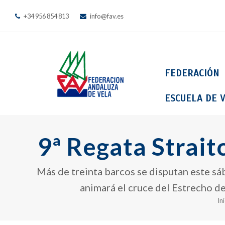
+34 956 854 813
info@fav.es
FEDERACIÓN
ESCUELA DE V
9ª Regata Strai
Más de treinta barcos se disputan este sá
animará el cruce del Estrecho de
In