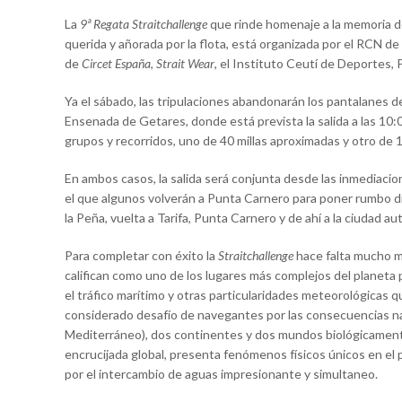
La
9ª Regata Straitchallenge
que rinde homenaje a la memoria d
querida y añorada por la flota, está organizada por el RCN de 
de
Circet España
,
Strait Wear
, el Instituto Ceutí de Deportes, 
Ya el sábado, las tripulaciones abandonarán los pantalanes d
Ensenada de Getares, donde está prevista la salida a las 10:0
grupos y recorridos, uno de 40 millas aproximadas y otro de 
En ambos casos, la salida será conjunta desde las inmediaci
el que algunos volverán a Punta Carnero para poner rumbo dir
la Peña, vuelta a Tarifa, Punta Carnero y de ahí a la ciudad au
Para completar con éxito la
Straitchallenge
hace falta mucho m
califican como uno de los lugares más complejos del planeta p
el tráfico marítimo y otras particularidades meteorológicas q
considerado desafío de navegantes por las consecuencias nat
Mediterráneo), dos continentes y dos mundos biológicamente m
encrucijada global, presenta fenómenos físicos únicos en el p
por el intercambio de aguas impresionante y simultaneo.