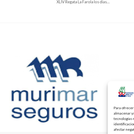
XLIV Regata La Farola los días…
Para ofrecer
almacenar y/
tecnologías 
identificaci
afectar nega