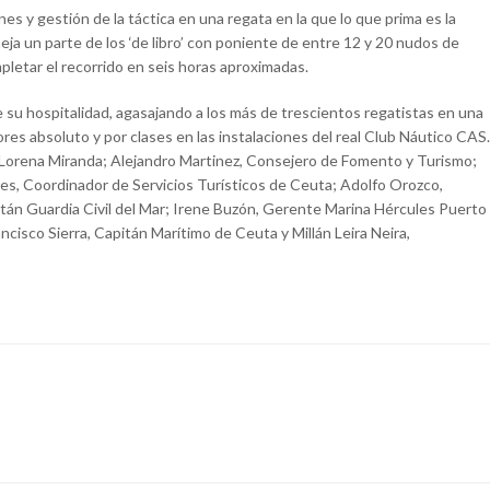
es y gestión de la táctica en una regata en la que lo que prima es la
eja un parte de los ‘de libro’ con poniente de entre 12 y 20 nudos de
mpletar el recorrido en seis horas aproximadas.
 su hospitalidad, agasajando a los más de trescientos regatistas en una
res absoluto y por clases en las instalaciones del real Club Náutico CAS.
, Lorena Miranda; Alejandro Martinez, Consejero de Fomento y Turismo;
es, Coordinador de Servicios Turísticos de Ceuta; Adolfo Orozco,
tán Guardia Civil del Mar; Irene Buzón, Gerente Marina Hércules Puerto
cisco Sierra, Capitán Marítimo de Ceuta y Millán Leira Neira,