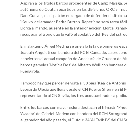
Aspiran a los títulos barcos procedentes de Cádiz, Málaga, Se
autónoma de Ceuta, repartidos en las divisiones ORC y Tripu
Dani Cuevas, es el patrón encargado de defender el título au
‘Kouko’ del armador Pedro Butron. Repetir no será tarea fácil
Llorca al mando, ausente en la anterior edición. Llorca, gana
recuperar el trono que le valió el apelativo del ‘Rey del Est
El malagueño Ángel Medina se une a la lista de primeros espad
Joaquín Angoloti con bandera del RC El Candado. La presenc
convierten al actual campeón de Andalucía de Crucero de Altur
barcos gemelos ‘Noticia Dos’ de Alberto Weill con bandera 
Fuengirola.
Tampoco hay que perder de vista al 38 pies ‘Kea’ de Antonio 
Leonardo Ulecia que llega desde el CN Puerto Sherry en El Pu
representando al CN Sevilla, los tres acostumbrados a podio.
Entre los barcos con mayor eslora destacan el trimarán ‘Phoeni
‘Aviador’ de Gabriel Medem con bandera del RCM Sotogrande 
el ganador del año pasado, el Dufour 34 ‘Al Tarik IV’ del CN 