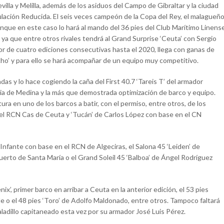
villa y Melilla, además de los asiduos del Campo de Gibraltar y la ciudad
lación Reducida. El seis veces campeón de la Copa del Rey, el malagueñ
nque en este caso lo hará al mando del 36 pies del Club Marítimo Linens
 ya que entre otros rivales tendrá al Grand Surprise ‘Ceuta’ con Sergio
dor de cuatro ediciones consecutivas hasta el 2020, llega con ganas de
recho’ y para ello se hará acompañar de un equipo muy competitivo.
as y lo hace cogiendo la caña del First 40.7 ‘Tareis T’ del armador
ia de Medina y la más que demostrada optimización de barco y equipo.
a en uno de los barcos a batir, con el permiso, entre otros, de los
del RCN Cas de Ceuta y ‘Tucán’ de Carlos López con base en el CN
Infante con base en el RCN de Algeciras, el Salona 45 ‘Leiden’ de
erto de Santa María o el Grand Soleil 45 ‘Balboa’ de Ángel Rodríguez
x’, primer barco en arribar a Ceuta en la anterior edición, el 53 pies
o el 48 pies ‘Toro’ de Adolfo Maldonado, entre otros. Tampoco faltará
Saladillo capitaneado esta vez por su armador José Luis Pérez.