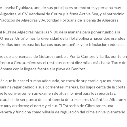
e Joseba Eguidazu, uno de sus principales promotores y persona muy
Algeciras, el CV Vendaval de Ceuta y la firma Active Sea, y el patrocinio
Prácticos de Algeciras y Autoridad Portuaria de la bahía de Algeciras.
el RCN de Algeciras hacia las 9:00 de la mañana para poner rumbo a la
0 horas. Un año más, la diversidad de la flota obliga a hacer dos grandes
10 millas menos para los barcos más pequeños y de tripulación reducida.
ones de la ensenada de Getares rumbo a Punta Carnero y Tarifa, punto en
ecto a Ceuta, mientras el resto recorrerá diez millas más hacía Torre de
tónoma con la llegada frente a la playa de Benítez.
ás que buscar el rumbo adecuado, se trata de superar lo que muchos
ara navegar debido a sus corrientes, mareas, los bajos cerca de la costa,
ue lo convierten en un examen de altísimo nivel para los regatistas,
urales de ser punto de confluencia de tres mares (Atlántico, Alborán y
uy distintos; el norte y el sur. El Estrecho de Gibraltar es una
laneta y funciona como válvula de regulación del clima a nivel planetario