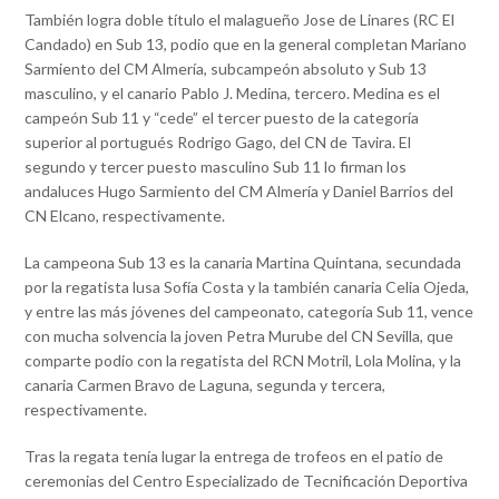
También logra doble título el malagueño Jose de Linares (RC El
Candado) en Sub 13, podio que en la general completan Mariano
Sarmiento del CM Almería, subcampeón absoluto y Sub 13
masculino, y el canario Pablo J. Medina, tercero. Medina es el
campeón Sub 11 y “cede” el tercer puesto de la categoría
superior al portugués Rodrigo Gago, del CN de Tavira. El
segundo y tercer puesto masculino Sub 11 lo firman los
andaluces Hugo Sarmiento del CM Almería y Daniel Barrios del
CN Elcano, respectivamente.
La campeona Sub 13 es la canaria Martina Quintana, secundada
por la regatista lusa Sofía Costa y la también canaria Celia Ojeda,
y entre las más jóvenes del campeonato, categoría Sub 11, vence
con mucha solvencia la joven Petra Murube del CN Sevilla, que
comparte podio con la regatista del RCN Motril, Lola Molina, y la
canaria Carmen Bravo de Laguna, segunda y tercera,
respectivamente.
Tras la regata tenía lugar la entrega de trofeos en el patio de
ceremonias del Centro Especializado de Tecnificación Deportiva