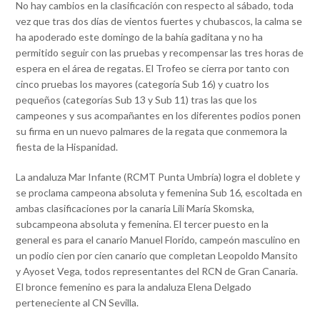
No hay cambios en la clasificación con respecto al sábado, toda
vez que tras dos días de vientos fuertes y chubascos, la calma se
ha apoderado este domingo de la bahía gaditana y no ha
permitido seguir con las pruebas y recompensar las tres horas de
espera en el área de regatas. El Trofeo se cierra por tanto con
cinco pruebas los mayores (categoría Sub 16) y cuatro los
pequeños (categorías Sub 13 y Sub 11) tras las que los
campeones y sus acompañantes en los diferentes podios ponen
su firma en un nuevo palmares de la regata que conmemora la
fiesta de la Hispanidad.
La andaluza Mar Infante (RCMT Punta Umbría) logra el doblete y
se proclama campeona absoluta y femenina Sub 16, escoltada en
ambas clasificaciones por la canaria Lili María Skomska,
subcampeona absoluta y femenina. El tercer puesto en la
general es para el canario Manuel Florido, campeón masculino en
un podio cien por cien canario que completan Leopoldo Mansito
y Ayoset Vega, todos representantes del RCN de Gran Canaria.
El bronce femenino es para la andaluza Elena Delgado
perteneciente al CN Sevilla.