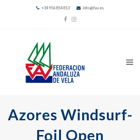
+34 956 854 813
info@fav.es
Facebook
Instagram
Azores Windsurf-
Foil Open