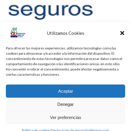
Utilizamos Cookies
Para ofrecer las mejores experiencias, utilizamos tecnologías como las
cookies para almacenar y/o acceder a la información del dispositivo. El
consentimiento de estas tecnologías nos permitirá procesar datos como el
comportamiento de navegación o las identificaciones únicas en este sitio.
No consentir o retirar el consentimiento, puede afectar negativamente a
ciertas características y funciones.
Aceptar
Denegar
Todos los derechos reservados -
Privacidad
-
Aviso Legal
-
Cookies
Ver preferencias
2026 - Diseñado por
iBlue - Tecnología Informática
Política de cookies
Declaración de privacidad
Impressum