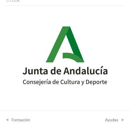
T.O.A.
Formación
Ayudas
previous
next
post:
post: