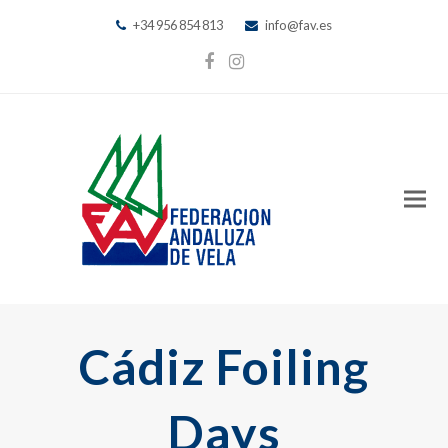
+34 956 854 813
info@fav.es
Facebook
Instagram
Cádiz Foiling
Days