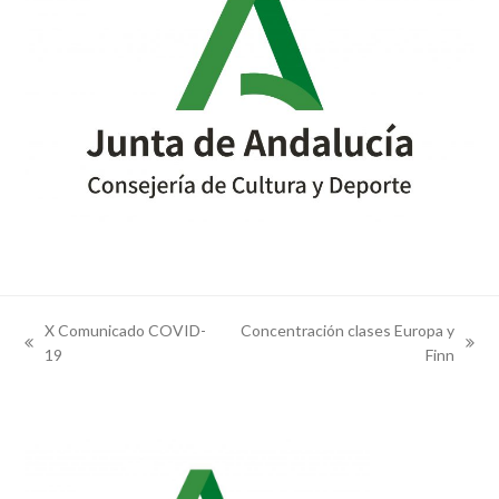
X Comunicado COVID-
Concentración clases Europa y
previous
next
19
Finn
post:
post: