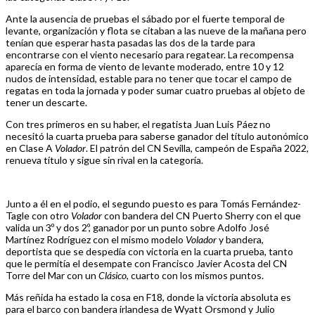
Ante la ausencia de pruebas el sábado por el fuerte temporal de
levante, organización y flota se citaban a las nueve de la mañana pero
tenían que esperar hasta pasadas las dos de la tarde para
encontrarse con el viento necesario para regatear. La recompensa
aparecía en forma de viento de levante moderado, entre 10 y 12
nudos de intensidad, estable para no tener que tocar el campo de
regatas en toda la jornada y poder sumar cuatro pruebas al objeto de
tener un descarte.
Con tres primeros en su haber, el regatista Juan Luis Páez no
necesitó la cuarta prueba para saberse ganador del título autonómico
en Clase A
Volador
. El patrón del CN Sevilla, campeón de España 2022,
renueva título y sigue sin rival en la categoría.
Junto a él en el podio, el segundo puesto es para Tomás Fernández-
Tagle con otro
Volador
con bandera del CN Puerto Sherry con el que
valida un 3º y dos 2º, ganador por un punto sobre Adolfo José
Martínez Rodríguez con el mismo modelo
Volador
y bandera,
deportista que se despedía con victoria en la cuarta prueba, tanto
que le permitía el desempate con Francisco Javier Acosta del CN
Torre del Mar con un
Clásico
, cuarto con los mismos puntos.
Más reñida ha estado la cosa en F18, donde la victoria absoluta es
para el barco con bandera irlandesa de Wyatt Orsmond y Julio