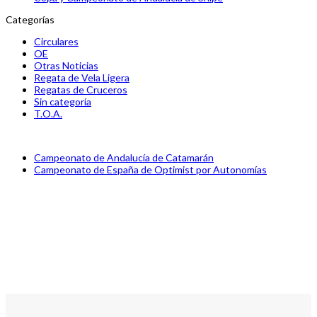
Categorías
Circulares
OE
Otras Noticias
Regata de Vela Ligera
Regatas de Cruceros
Sin categoría
T.O.A.
previous
Campeonato de Andalucía de Catamarán
post:
next
Campeonato de España de Optimist por Autonomías
post: