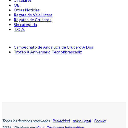
Circulares
OE
Otras Noticias
Regata de Vela Ligera
Regatas de Cruceros
Sin categoría
T.O.A.
previous
Campeonato de Andalucía de Crucero A Dos
post:
next
Trofeo X Aniversario Tecnofibrascadiz
post:
Todos los derechos reservados -
Privacidad
-
Aviso Legal
-
Cookies
2026 - Diseñado por
iBlue - Tecnología Informática