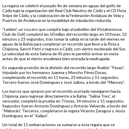
La regata se celebró el pasado fin de semana en aguas del golfo de
Cádiz bajo la organización del Real Club Náutico de Cádiz y el CD Flota
Snipe de Cádiz, y la colaboración de la Federación Andaluza de Vela y
Puertos de Andalucía en la modalidad de tripulación reducida.
“Leiden”, un crucero que compite bajo el pabellón del Vistahermosa
Club de Golf, completó las 50 millas del recorrido largo en 10 horas, 52
minutos y 23 segundos, tras tomar la salida en la tarde del viernes en
aguas de la Bahía para completar un recorrido que llevó a la flota a
Chipiona, Sancti Petri y regresó a Cádiz, con viento moderado del Sur.
La velocidad de este Salona de 45 pies le permitió entrar en meta
antes de que el viento encalmara bien entrada la madrugada.
En segunda posición de la división del recorrido largo finalizó “Pasay”,
tripulado por los hermanos Juanma y Moncho Pérez Dorao,
completando el recorrido en 11 horas, 23 minutos y 51 segundos.
Tercero fueron José Domínguez y José Julbes, a bordo del “Mencey”.
Los barcos que optaron por el recorrido acortado navegaron hasta
Chipiona, para regresar directamente a la Bahía. “Salina Tres”, el
vencedor, completó la prueba en 7 horas, 14 minutos y 15 segundos.
Segundos fueron Antonio Domínguez y Antonio Valverde, a bordo del
“Maborán”. Terceros, completaron la regata Vicente Zaragosi y Jesús
Domínguez, en el “Kalipo”.
Un total de 11 embarcaciones se sumaron a esta regata que se