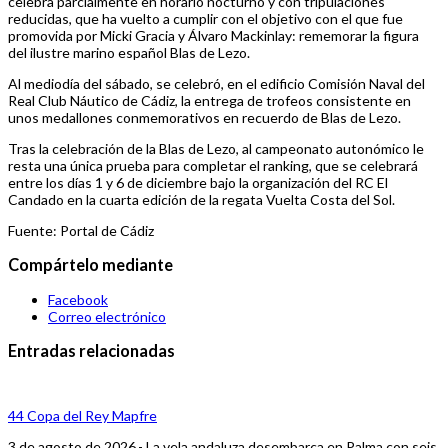
celebra parcialmente en horario nocturno y con tripulaciones
reducidas, que ha vuelto a cumplir con el objetivo con el que fue
promovida por Micki Gracia y Álvaro Mackinlay: rememorar la figura
del ilustre marino español Blas de Lezo.
Al mediodía del sábado, se celebró, en el edificio Comisión Naval del
Real Club Náutico de Cádiz, la entrega de trofeos consistente en
unos medallones conmemorativos en recuerdo de Blas de Lezo.
Tras la celebración de la Blas de Lezo, al campeonato autonómico le
resta una única prueba para completar el ranking, que se celebrará
entre los días 1 y 6 de diciembre bajo la organización del RC El
Candado en la cuarta edición de la regata Vuelta Costa del Sol.
Fuente: Portal de Cádiz
Compártelo mediante
Facebook
Correo electrónico
Entradas relacionadas
44 Copa del Rey Mapfre
3 de agosto de 2026.- La vela andaluza desembarca en Palma con seis