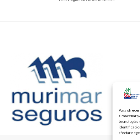
Para ofrecer
almacenar y/
tecnologías 
identificaci
afectar nega