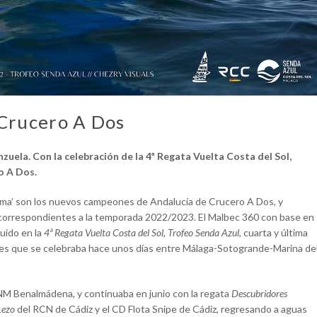
Crucero A Dos
zuela. Con la celebración de la 4ª Regata Vuelta Costa del Sol,
o A Dos.
xama’ son los nuevos campeones de Andalucía de Crucero A Dos, y
 correspondientes a la temporada 2022/2023. El Malbec 360 con base en
uido en la
4ª Regata Vuelta Costa del Sol, Trofeo Senda Azul
, cuarta y última
les que se celebraba hace unos días entre Málaga-Sotogrande-Marina de
NM Benalmádena, y continuaba en junio con la regata
Descubridores
Lezo
del RCN de Cádiz y el CD Flota Snipe de Cádiz, regresando a aguas