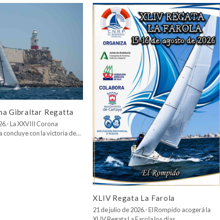
na Gibraltar Regatta
026.- La XXVIII Corona
a concluye con la victoria de…
XLIV Regata La Farola
21 de julio de 2026.- El Rompido acogerá la
XLIV Regata La Farola los días…