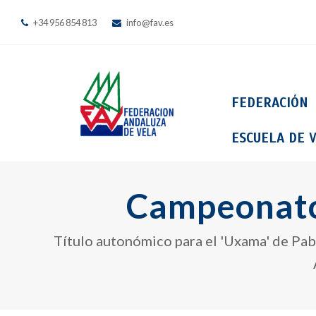
+34 956 854 813
info@fav.es
FEDERACIÓN
ESCUELA DE V
Campeonato
Título autonómico para el 'Uxama' de Pabl