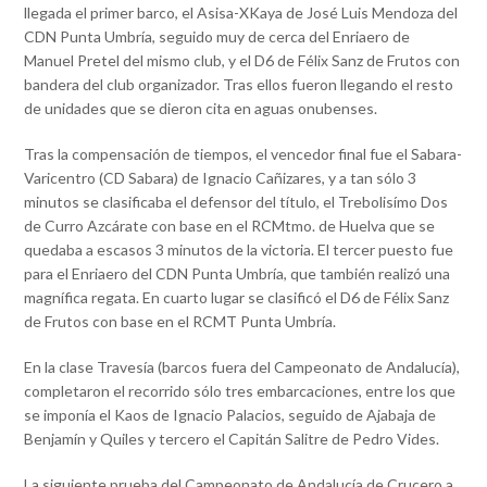
llegada el primer barco, el Asisa-XKaya de José Luis Mendoza del
CDN Punta Umbría, seguido muy de cerca del Enriaero de
Manuel Pretel del mismo club, y el D6 de Félix Sanz de Frutos con
bandera del club organizador. Tras ellos fueron llegando el resto
de unidades que se dieron cita en aguas onubenses.
Tras la compensación de tiempos, el vencedor final fue el Sabara-
Varicentro (CD Sabara) de Ignacio Cañizares, y a tan sólo 3
minutos se clasificaba el defensor del título, el Trebolisímo Dos
de Curro Azcárate con base en el RCMtmo. de Huelva que se
quedaba a escasos 3 minutos de la victoria. El tercer puesto fue
para el Enriaero del CDN Punta Umbría, que también realizó una
magnífica regata. En cuarto lugar se clasificó el D6 de Félix Sanz
de Frutos con base en el RCMT Punta Umbría.
En la clase Travesía (barcos fuera del Campeonato de Andalucía),
completaron el recorrido sólo tres embarcaciones, entre los que
se imponía el Kaos de Ignacio Palacios, seguido de Ajabaja de
Benjamín y Quiles y tercero el Capitán Salitre de Pedro Vides.
La siguiente prueba del Campeonato de Andalucía de Crucero a