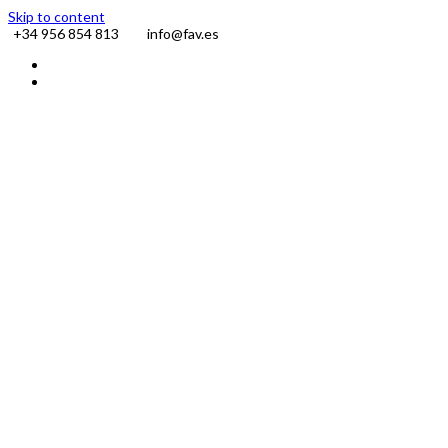
Skip to content
+34 956 854 813
info@fav.es
Facebook
Instagram