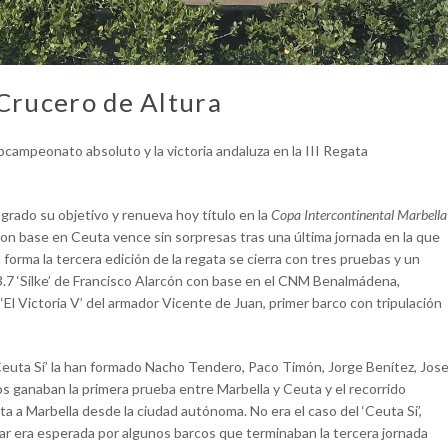
Crucero de Altura
campeonato absoluto y la victoria andaluza en la III Regata
grado su objetivo y renueva hoy título en la
Copa Intercontinental Marbella
on base en Ceuta vence sin sorpresas tras una última jornada en la que
 forma la tercera edición de la regata se cierra con tres pruebas y un
7 ‘Silke’ de Francisco Alarcón con base en el CNM Benalmádena,
 ‘El Victoria V’ del armador Vicente de Juan, primer barco con tripulación
l ‘Ceuta Sí’ la han formado Nacho Tendero, Paco Timón, Jorge Benítez, Jos
s ganaban la primera prueba entre Marbella y Ceuta y el recorrido
a a Marbella desde la ciudad autónoma. No era el caso del ‘Ceuta Sí’,
rar era esperada por algunos barcos que terminaban la tercera jornada