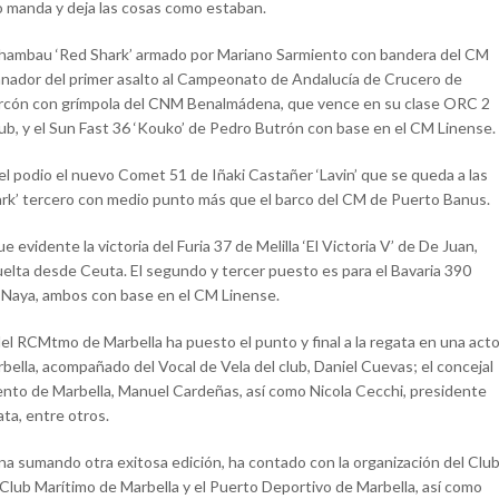
nto manda y deja las cosas como estaban.
Archambau ‘Red Shark’ armado por Mariano Sarmiento con bandera del CM
ganador del primer asalto al Campeonato de Andalucía de Crucero de
o Alarcón con grímpola del CNM Benalmádena, que vence en su clase ORC 2
club, y el Sun Fast 36 ‘Kouko’ de Pedro Butrón con base en el CM Linense.
 el podio el nuevo Comet 51 de Iñaki Castañer ‘Lavin’ que se queda a las
Shark’ tercero con medio punto más que el barco del CM de Puerto Banus.
evidente la victoria del Furia 37 de Melilla ‘El Victoria V’ de De Juan,
vuelta desde Ceuta. El segundo y tercer puesto es para el Bavaria 390
alo Naya, ambos con base en el CM Linense.
el RCMtmo de Marbella ha puesto el punto y final a la regata en una act
ella, acompañado del Vocal de Vela del club, Daniel Cuevas; el concejal
nto de Marbella, Manuel Cardeñas, así como Nicola Cecchi, presidente
ta, entre otros.
na sumando otra exitosa edición, ha contado con la organización del Clu
 Club Marítimo de Marbella y el Puerto Deportivo de Marbella, así como