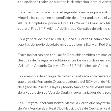
con opciones reales de subir en la clasificación, pero el vie
En la clasificación absoluta, el segundo puesto es para el 
Almería, barco que en su condición de primer andaluz es el 
Altura. Completa el podio el First 33.7 ‘Silke’ de Francisc
sobre el First 34.7 ‘Vikingo’ de Enrique González del mismo 
En la general de la clase ORC1, junto al ‘Ceuta Sí’ completan
puertas del podio absoluto empatado con ‘Silke’, y el ‘Red 
Entre los barcos con tripulación Reducida también era más que 
después de navegar en solitario entre los de su clase en la 
‘Ariana’ de Antonio Calle y el First 31.7 ‘Miralejos’ de Gonz
La ceremonia de entrega de trofeos celebrada en la terraza d
que presidía Fernando Oltra, presidente del RCMtmo. de Marb
delegado de Puerto, Playas y Medio Ambiente del Ayuntamie
de la Federación de Vela de Ceuta y co-organizador de la rega
La III Regata Intercontinental Marbella Ceuta que hoy termi
de Vela Vendaval, el Real Club Náutico Cas de Ceuta, el Real