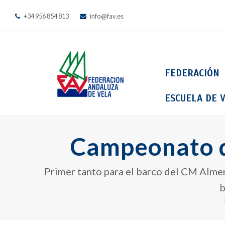
+34 956 854 813
info@fav.es
FEDERACIÓN
ESCUELA DE V
Campeonato d
Primer tanto para el barco del CM Almer
b