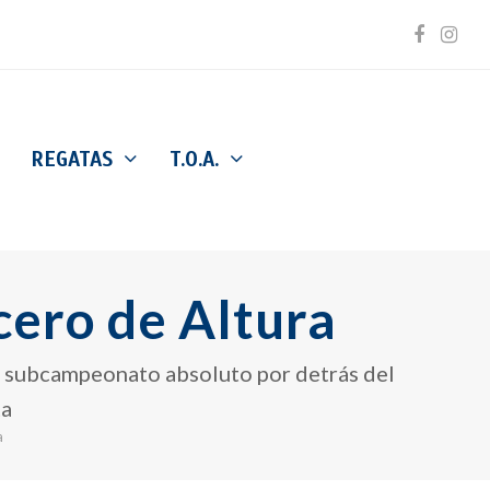
Facebo
Inst
REGATAS
T.O.A.
ero de Altura
el subcampeonato absoluto por detrás del
ta
a