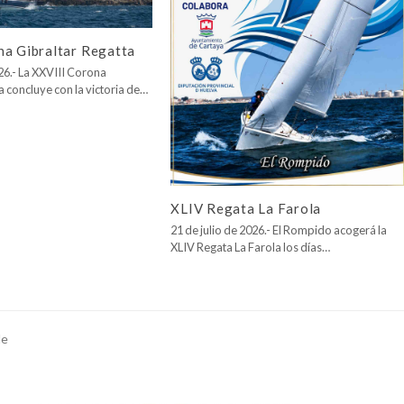
na Gibraltar Regatta
026.- La XXVIII Corona
a concluye con la victoria de…
XLIV Regata La Farola
21 de julio de 2026.- El Rompido acogerá la
XLIV Regata La Farola los días…
de