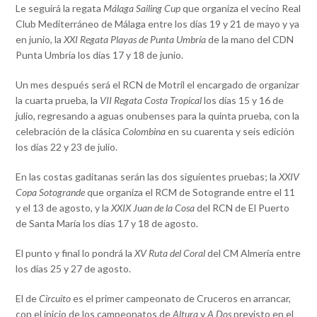
Le seguirá la regata
Málaga Sailing Cup
que organiza el vecino Real
Club Mediterráneo de Málaga entre los días 19 y 21 de mayo y ya
en junio, la
XXI Regata Playas de Punta Umbría
de la mano del CDN
Punta Umbría los días 17 y 18 de junio.
Un mes después será el RCN de Motril el encargado de organizar
la cuarta prueba, la
VII Regata Costa Tropical
los días 15 y 16 de
julio, regresando a aguas onubenses para la quinta prueba, con la
celebración de la clásica
Colombina
en su cuarenta y seis edición
los días 22 y 23 de julio.
En las costas gaditanas serán las dos siguientes pruebas; la
XXIV
Copa Sotogrande
que organiza el RCM de Sotogrande entre el 11
y el 13 de agosto, y la
XXIX Juan de la Cosa
del RCN de El Puerto
de Santa María los días 17 y 18 de agosto.
El punto y final lo pondrá la
XV Ruta del Coral
del CM Almería entre
los días 25 y 27 de agosto.
El de
Circuito
es el primer campeonato de Cruceros en arrancar,
con el inicio de los campeonatos de
Altura
y
A Dos
previsto en el