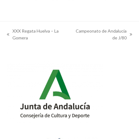
XXX Regata Huelva – La
Campeonato de Andalucía
previous
next
Gomera
de J/80
post:
post: