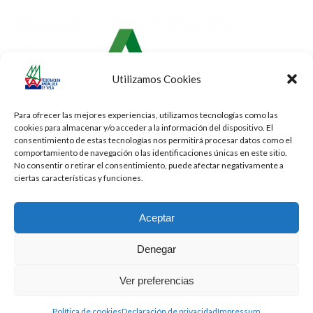
Utilizamos Cookies
Para ofrecer las mejores experiencias, utilizamos tecnologías como las
cookies para almacenar y/o acceder a la información del dispositivo. El
consentimiento de estas tecnologías nos permitirá procesar datos como el
comportamiento de navegación o las identificaciones únicas en este sitio.
No consentir o retirar el consentimiento, puede afectar negativamente a
ciertas características y funciones.
Aceptar
Denegar
Todos los derechos reservados -
Privacidad
-
Aviso Legal
-
Cookies
Ver preferencias
2026 - Diseñado por
iBlue - Tecnología Informática
Política de cookies
Declaración de privacidad
Impressum