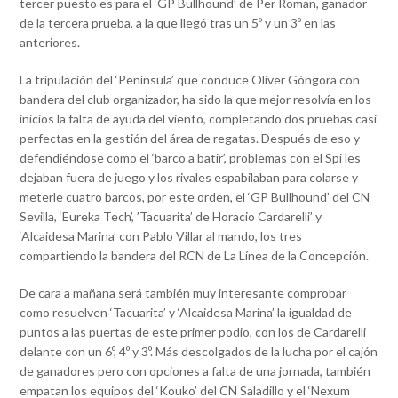
tercer puesto es para el ‘GP Bullhound’ de Per Roman, ganador
de la tercera prueba, a la que llegó tras un 5º y un 3º en las
anteriores.
La tripulación del ‘Península’ que conduce Oliver Góngora con
bandera del club organizador, ha sido la que mejor resolvía en los
inicios la falta de ayuda del viento, completando dos pruebas casi
perfectas en la gestión del área de regatas. Después de eso y
defendiéndose como el ‘barco a batir’, problemas con el Spi les
dejaban fuera de juego y los rivales espabilaban para colarse y
meterle cuatro barcos, por este orden, el ‘GP Bullhound’ del CN
Sevilla, ‘Eureka Tech’, ’Tacuarita’ de Horacio Cardarelli’ y
‘Alcaidesa Marina’ con Pablo Villar al mando, los tres
compartiendo la bandera del RCN de La Línea de la Concepción.
De cara a mañana será también muy interesante comprobar
como resuelven ‘Tacuarita’ y ‘Alcaidesa Marina’ la igualdad de
puntos a las puertas de este primer podio, con los de Cardarelli
delante con un 6º, 4º y 3º. Más descolgados de la lucha por el cajón
de ganadores pero con opciones a falta de una jornada, también
empatan los equipos del ‘Kouko’ del CN Saladillo y el ‘Nexum