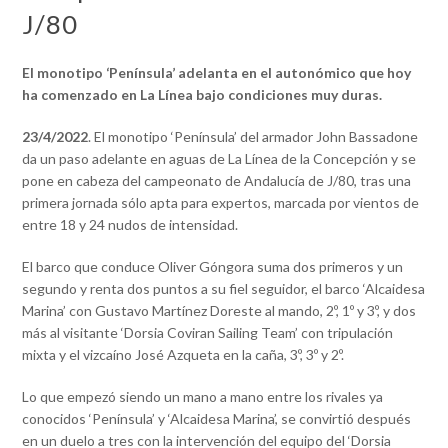
J/80
El monotipo ‘Península’ adelanta en el autonómico que hoy
ha comenzado en La Línea
bajo condiciones muy duras.
23/4/2022
. El monotipo ‘Península’ del armador John Bassadone
da un paso adelante en aguas de La Línea de la Concepción y se
pone en cabeza del campeonato de Andalucía de J/80, tras una
primera jornada sólo apta para expertos, marcada por vientos de
entre 18 y 24 nudos de intensidad.
El barco que conduce Oliver Góngora suma dos primeros y un
segundo y renta dos puntos a su fiel seguidor, el barco ‘Alcaidesa
Marina’ con Gustavo Martínez Doreste al mando, 2º, 1º y 3º, y dos
más al visitante ‘Dorsia Coviran Sailing Team’ con tripulación
mixta y el vizcaíno José Azqueta en la caña, 3º, 3º y 2º.
Lo que empezó siendo un mano a mano entre los rivales ya
conocidos ‘Península’ y ‘Alcaidesa Marina’, se convirtió después
en un duelo a tres con la intervención del equipo del ‘Dorsia