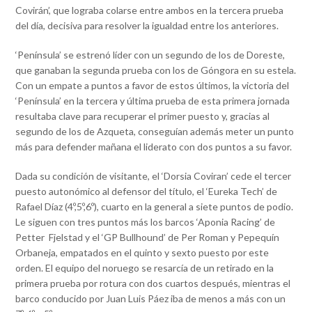
Covirán’, que lograba colarse entre ambos en la tercera prueba
del día, decisiva para resolver la igualdad entre los anteriores.
‘Península’ se estrenó líder con un segundo de los de Doreste,
que ganaban la segunda prueba con los de Góngora en su estela.
Con un empate a puntos a favor de estos últimos, la victoria del
‘Península’ en la tercera y última prueba de esta primera jornada
resultaba clave para recuperar el primer puesto y, gracias al
segundo de los de Azqueta, conseguían además meter un punto
más para defender mañana el liderato con dos puntos a su favor.
Dada su condición de visitante, el ‘Dorsia Coviran’ cede el tercer
puesto autonómico al defensor del título, el ‘Eureka Tech’ de
Rafael Díaz (4º,5º,6º), cuarto en la general a siete puntos de podio.
Le siguen con tres puntos más los barcos ‘Aponia Racing’ de
Petter Fjelstad y el ‘GP Bullhound’ de Per Roman y Pepequín
Orbaneja, empatados en el quinto y sexto puesto por este
orden. El equipo del noruego se resarcía de un retirado en la
primera prueba por rotura con dos cuartos después, mientras el
barco conducido por Juan Luis Páez iba de menos a más con un