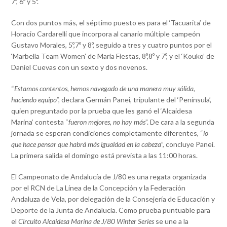
7º, 6º y 5º.
Con dos puntos más, el séptimo puesto es para el ‘Tacuarita’ de
Horacio Cardarelli que incorpora al canario múltiple campeón
Gustavo Morales, 5º,7º y 8º, seguido a tres y cuatro puntos por el
‘Marbella Team Women’ de María Fiestas, 8º,8º y 7º, y el ‘Kouko’ de
Daniel Cuevas con un sexto y dos novenos.
“
Estamos contentos, hemos navegado de una manera muy sólida,
haciendo equipo”,
declara Germán Panei, tripulante del ‘Península’,
quien preguntado por la prueba que les ganó el ‘Alcaidesa
Marina’ contesta “
fueron mejores, no hay más
”. De cara a la segunda
jornada se esperan condiciones completamente diferentes, “
lo
que hace pensar que habrá más igualdad en la cabeza
”, concluye Panei.
La primera salida el domingo está prevista a las 11:00 horas.
El Campeonato de Andalucía de J/80 es una regata organizada
por el RCN de La Línea de la Concepción y la Federación
Andaluza de Vela, por delegación de la Consejería de Educación y
Deporte de la Junta de Andalucía. Como prueba puntuable para
el
Circuito Alcaidesa Marina de J/80 Winter Series
se une a la