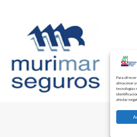
post:
Para ofrecer
almacenar y/
tecnologías 
identificaci
afectar nega
A