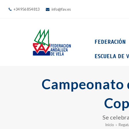
+34 956 854 813
info@fav.es
FEDERACIÓN
ESCUELA DE V
Campeonato d
Cop
Se celebra
Inicio
»
Regata