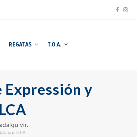
Facebo
Inst
REGATAS
T.O.A.
 Expressión y
ILCA
adalquivir.
alucía de ILCA