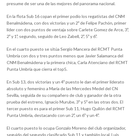
presume de ser una de las mejores del panorama nacional.
En la flota Sub 16 copan el primer podio los regatistas del CNM
Benalmádena, con dos victorias y un 2º de Felipe Pachón, primer
líder con dos puntos de ventaja sobre Carlete Gomez de Arce, 3º,
2º y 1º, segundo, seguido de Leo Zabell, 2º, 5º y 6º.
En el cuarto puesto se sitúa Sergio Mancera del RCMT Punta
Umbría con dos y tres puntos menos que Javier Salamanca del
CNM Benalmádena y la primera chica, Carla Atenciano del RCMT
Punta Umbría que cierra el top5.
En Sub 13, dos victorias y un 4º puesto le dan el primer liderato
absoluto y femenino a María de las Mercedes Medel del CN
Sevilla, seguida de su compañero de club y ganador de la otra
prueba del estreno, Ignacio Murube, 3º y 5º en las otras dos. El
tercer puesto es para el primer Sub 11, Hugo Quilón del RCMT
Punta Umbría, destacando con un 2º, un 6º y un 4º.
El cuarto puesto lo ocupa Gonzalo Moreno del club organizador,
seguido del segundo clasificado Sub 11 y también local, Luis