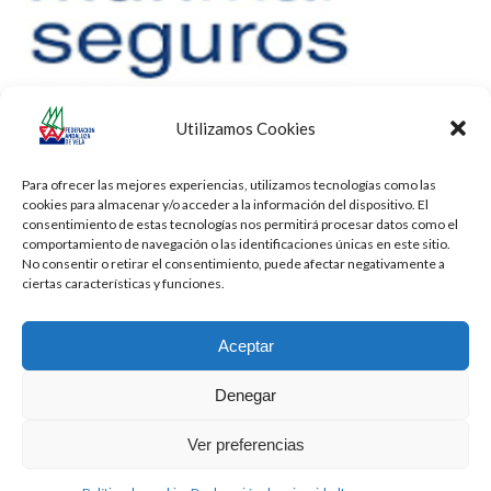
Utilizamos Cookies
Para ofrecer las mejores experiencias, utilizamos tecnologías como las
cookies para almacenar y/o acceder a la información del dispositivo. El
consentimiento de estas tecnologías nos permitirá procesar datos como el
comportamiento de navegación o las identificaciones únicas en este sitio.
No consentir o retirar el consentimiento, puede afectar negativamente a
ciertas características y funciones.
Aceptar
Denegar
Todos los derechos reservados -
Privacidad
-
Aviso Legal
-
Cookies
Ver preferencias
2026 - Diseñado por
iBlue - Tecnología Informática