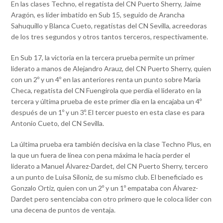
En las clases Techno, el regatista del CN Puerto Sherry, Jaime
Aragón, es líder imbatido en Sub 15, seguido de Arancha
Sahuquillo y Blanca Cueto, regatistas del CN Sevilla, acreedoras
de los tres segundos y otros tantos terceros, respectivamente.
En Sub 17, la victoria en la tercera prueba permite un primer
liderato a manos de Alejandro Arauz, del CN Puerto Sherry, quien
con un 2º y un 4º en las anteriores renta un punto sobre María
Checa, regatista del CN Fuengirola que perdía el liderato en la
tercera y última prueba de este primer día en la encajaba un 4º
después de un 1º y un 3º. El tercer puesto en esta clase es para
Antonio Cueto, del CN Sevilla.
La última prueba era también decisiva en la clase Techno Plus, en
la que un fuera de línea con pena máxima le hacía perder el
liderato a Manuel Álvarez-Dardet, del CN Puerto Sherry, tercero
a un punto de Luisa Siloniz, de su mismo club. El beneficiado es
Gonzalo Ortiz, quien con un 2º y un 1º empataba con Álvarez-
Dardet pero sentenciaba con otro primero que le coloca líder con
una decena de puntos de ventaja.