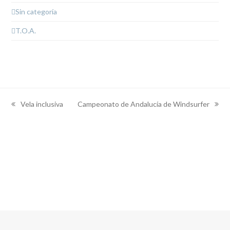
Sin categoría
T.O.A.
Vela inclusiva
Campeonato de Andalucía de Windsurfer
previous
next
post:
post: